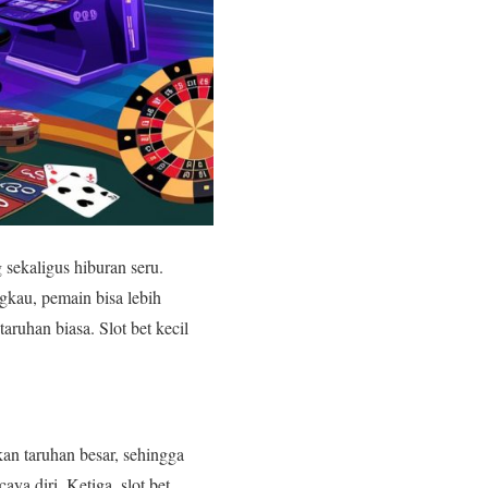
 sekaligus hiburan seru.
gkau, pemain bisa lebih
ruhan biasa. Slot bet kecil
kan taruhan besar, sehingga
ya diri. Ketiga, slot bet