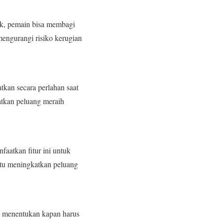
rak, pemain bisa membagi
engurangi risiko kerugian
atkan secara perlahan saat
tkan peluang meraih
faatkan fitur ini untuk
tu meningkatkan peluang
a menentukan kapan harus