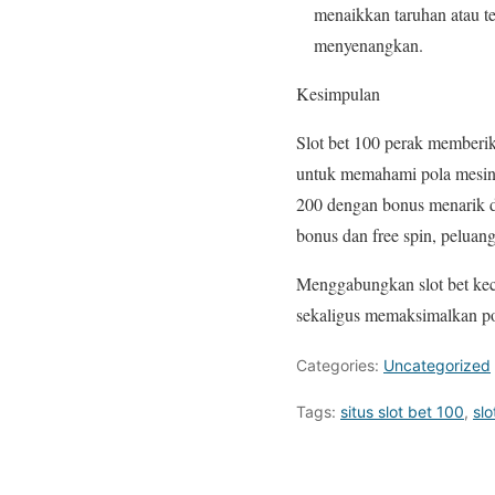
menaikkan taruhan atau te
menyenangkan.
Kesimpulan
Slot bet 100 perak memberi
untuk memahami pola mesin d
200 dengan bonus menarik da
bonus dan free spin, peluan
Menggabungkan slot bet kec
sekaligus memaksimalkan po
Categories:
Uncategorized
Tags:
situs slot bet 100
,
slo