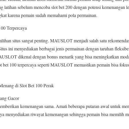
ang latihan sebelum mencoba slot bet 200 dengan potensi kemenangan le
gkat karena pemain sudah memahami pola permainan.
00 Terpercaya
ilihan situs sangat penting. MAUSLOT menjadi salah satu rekomendas
itus ini menyediakan berbagai jenis permainan dengan taruhan fleksibe
 MAUSLOT dikenal dengan bonus menarik yang bisa meningkatkan moda
ot bet 100 terpercaya seperti MAUSLOT memastikan pemain bisa fokus 
Menang di Slot Bet 100 Perak
dang Gacor
memberikan kemenangan sama. Amati beberapa putaran awal untuk me
 menyediakan riwayat kemenangan sehingga pemain bisa memilih me