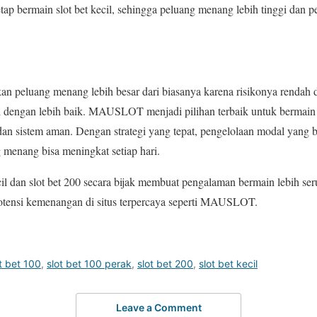
tap bermain slot bet kecil, sehingga peluang menang lebih tinggi dan p
kan peluang menang lebih besar dari biasanya karena risikonya rend
engan lebih baik. MAUSLOT menjadi pilihan terbaik untuk bermain slo
n sistem aman. Dengan strategi yang tepat, pengelolaan modal yang bi
g menang bisa meningkat setiap hari.
il dan slot bet 200 secara bijak membuat pengalaman bermain lebih s
tensi kemenangan di situs terpercaya seperti MAUSLOT.
t bet 100
,
slot bet 100 perak
,
slot bet 200
,
slot bet kecil
Leave a Comment