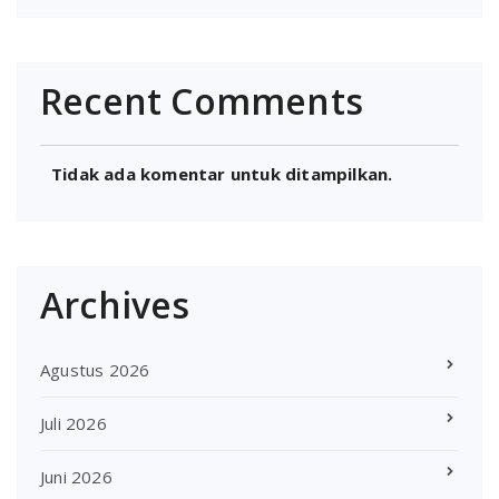
Recent Comments
Tidak ada komentar untuk ditampilkan.
Archives
Agustus 2026
Juli 2026
Juni 2026