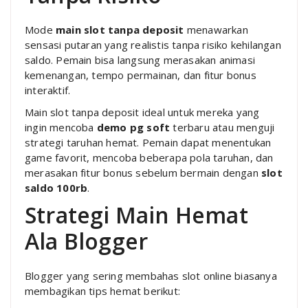
Mode
main slot tanpa deposit
menawarkan
sensasi putaran yang realistis tanpa risiko kehilangan
saldo. Pemain bisa langsung merasakan animasi
kemenangan, tempo permainan, dan fitur bonus
interaktif.
Main slot tanpa deposit ideal untuk mereka yang
ingin mencoba
demo pg soft
terbaru atau menguji
strategi taruhan hemat. Pemain dapat menentukan
game favorit, mencoba beberapa pola taruhan, dan
merasakan fitur bonus sebelum bermain dengan
slot
saldo 100rb
.
Strategi Main Hemat
Ala Blogger
Blogger yang sering membahas slot online biasanya
membagikan tips hemat berikut: