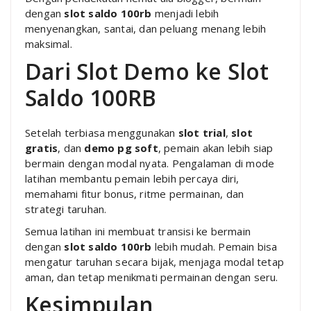
dengan
slot saldo 100rb
menjadi lebih
menyenangkan, santai, dan peluang menang lebih
maksimal.
Dari Slot Demo ke Slot
Saldo 100RB
Setelah terbiasa menggunakan
slot trial
,
slot
gratis
, dan
demo pg soft
, pemain akan lebih siap
bermain dengan modal nyata. Pengalaman di mode
latihan membantu pemain lebih percaya diri,
memahami fitur bonus, ritme permainan, dan
strategi taruhan.
Semua latihan ini membuat transisi ke bermain
dengan
slot saldo 100rb
lebih mudah. Pemain bisa
mengatur taruhan secara bijak, menjaga modal tetap
aman, dan tetap menikmati permainan dengan seru.
Kesimpulan