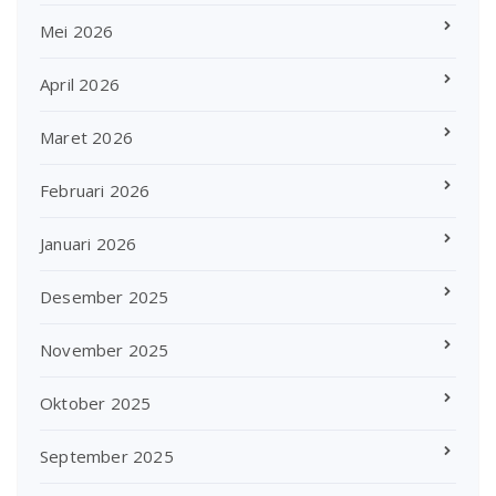
Mei 2026
April 2026
Maret 2026
Februari 2026
Januari 2026
Desember 2025
November 2025
Oktober 2025
September 2025