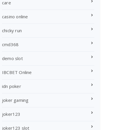
care
casino online
chicky run
cmd368
demo slot
IBCBET Online
idn poker
joker gaming
joker123
joker123 slot