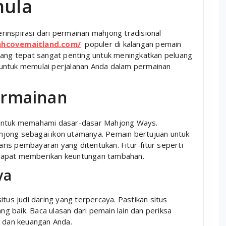
mula
inspirasi dari permainan mahjong tradisional
ahcovemaitland.com/
populer di kalangan pemain
yang tepat sangat penting untuk meningkatkan peluang
untuk memulai perjalanan Anda dalam permainan
rmainan
 untuk memahami dasar-dasar Mahjong Ways.
jong sebagai ikon utamanya. Pemain bertujuan untuk
is pembayaran yang ditentukan. Fitur-fitur seperti
r) dapat memberikan keuntungan tambahan.
ya
itus judi daring yang terpercaya.
Pastikan situs
ang baik. Baca ulasan dari pemain lain dan periksa
i dan keuangan Anda.