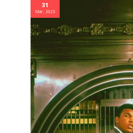
31
Mar, 2025