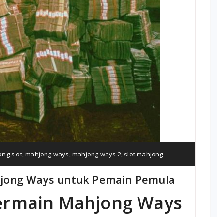
ng slot
,
mahjong ways
,
mahjong ways 2
,
slot mahjong
jong Ways untuk Pemain Pemula
ermain Mahjong Ways