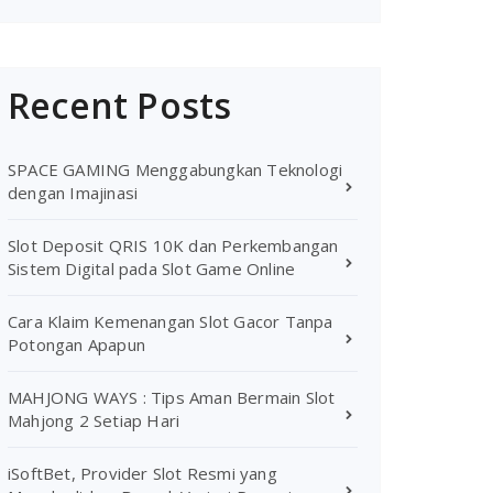
Recent Posts
SPACE GAMING Menggabungkan Teknologi
dengan Imajinasi
Slot Deposit QRIS 10K dan Perkembangan
Sistem Digital pada Slot Game Online
Cara Klaim Kemenangan Slot Gacor Tanpa
Potongan Apapun
MAHJONG WAYS : Tips Aman Bermain Slot
Mahjong 2 Setiap Hari
iSoftBet, Provider Slot Resmi yang