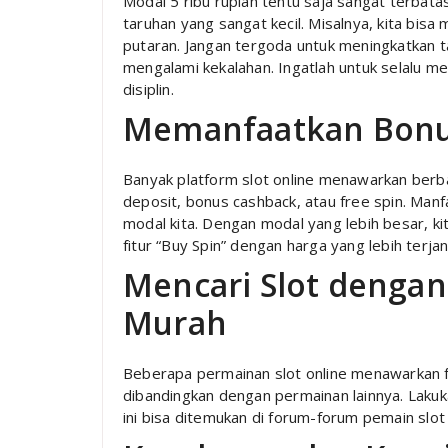
Modal 5 ribu rupiah tentu saja sangat terbata
taruhan yang sangat kecil. Misalnya, kita bis
putaran. Jangan tergoda untuk meningkatkan ta
mengalami kekalahan. Ingatlah untuk selalu m
disiplin.
Memanfaatkan Bonu
Banyak platform slot online menawarkan ber
deposit, bonus cashback, atau free spin. Man
modal kita. Dengan modal yang lebih besar, k
fitur “Buy Spin” dengan harga yang lebih terja
Mencari Slot dengan 
Murah
Beberapa permainan slot online menawarkan fi
dibandingkan dengan permainan lainnya. Lakukan
ini bisa ditemukan di forum-forum pemain slot o