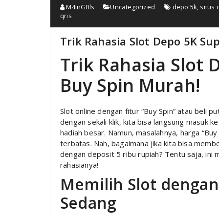
M4inG0ls
Uncategorized
depo 5k
,
situs
qris
Trik Rahasia Slot Depo 5K Su
Trik Rahasia Slot
Buy Spin Murah!
Slot online dengan fitur “Buy Spin” atau bel
dengan sekali klik, kita bisa langsung masuk
hadiah besar. Namun, masalahnya, harga “Buy S
terbatas. Nah, bagaimana jika kita bisa membe
dengan deposit 5 ribu rupiah? Tentu saja, ini m
rahasianya!
Memilih Slot dengan 
Sedang