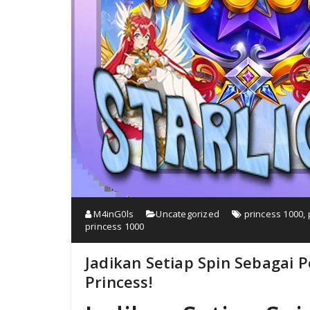
M4inG0ls
Uncategorized
princess 1000
,
princess 1000
Jadikan Setiap Spin Sebagai P
Princess!