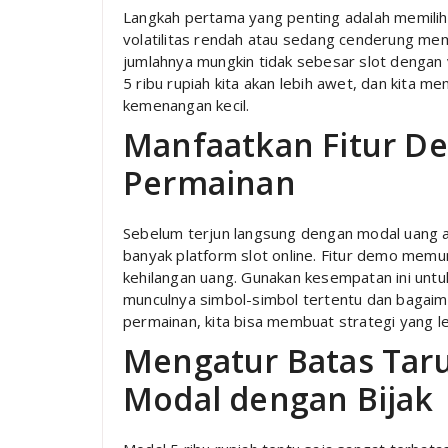
Langkah pertama yang penting adalah memilih 
volatilitas rendah atau sedang
cenderung memb
jumlahnya mungkin tidak sebesar slot dengan vo
5 ribu rupiah kita akan lebih awet, dan kita 
kemenangan kecil.
Manfaatkan Fitur De
Permainan
Sebelum terjun langsung dengan modal uang as
banyak platform slot online. Fitur demo memun
kehilangan uang. Gunakan kesempatan ini untu
munculnya simbol-simbol tertentu dan bagaim
permainan, kita bisa membuat strategi yang 
Mengatur Batas Tar
Modal dengan Bijak