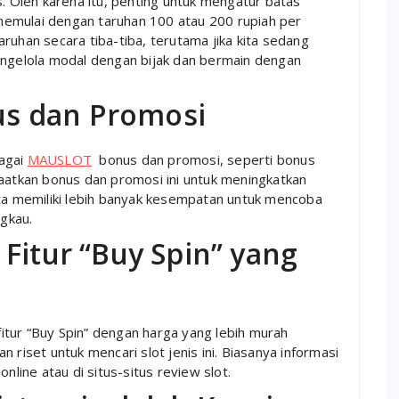
s. Oleh karena itu, penting untuk mengatur batas
a memulai dengan taruhan 100 atau 200 rupiah per
ruhan secara tiba-tiba, terutama jika kita sedang
engelola modal dengan bijak dan bermain dengan
s dan Promosi
bagai
MAUSLOT
bonus dan promosi, seperti bonus
faatkan bonus dan promosi ini untuk meningkatkan
ita memiliki lebih banyak kesempatan untuk mencoba
ngkau.
Fitur “Buy Spin” yang
tur “Buy Spin” dengan harga yang lebih murah
 riset untuk mencari slot jenis ini. Biasanya informasi
nline atau di situs-situs review slot.