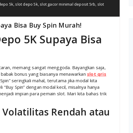
 depo 5k
,
slot depo 5k
,
slot gacor minimal deposit 5rb
,
slot
paya Bisa Buy Spin Murah!
 Depo 5K Supaya Bisa
i putaran, memang sangat menggoda. Bayangkan saja,
 ke babak bonus yang biasanya menawarkan
slot qris
pin” seringkali mahal, terutama jika modal kita
li “Buy Spin” dengan modal kecil, misalnya hanya
enjadi impian para pemain slot. Mari kita bahas trik
Volatilitas Rendah atau