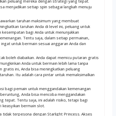
an peluang mereka dengan strategi yang tepat.
a menjadikan setiap spin sebagai langkah menuju
menawarkan taruhan maksimum yang membuat
gkatkan taruhan Anda di level ini, peluang untuk
lah kesempatan bagi Anda untuk menunjukkan
emenangan. Tentu saja, dalam setiap permainan,
alu ingat untuk bermain sesuai anggaran Anda dan
 tak boleh diabaikan. Anda dapat memicu putaran gratis
ungkinkan Anda untuk bermain lebih lama tanpa
gratis ini, Anda bisa meningkatkan peluang
ruhan. Itu adalah cara pintar untuk memaksimalkan
opsi bagi pemain untuk menggandakan kemenangan
sa beruntung, Anda bisa mencoba menggandakan
pat. Tentu saja, ini adalah risiko, tetapi bagi
i keasyikan bermain slot.
sa tidak terpesona dengan Starlight Princess. Akses