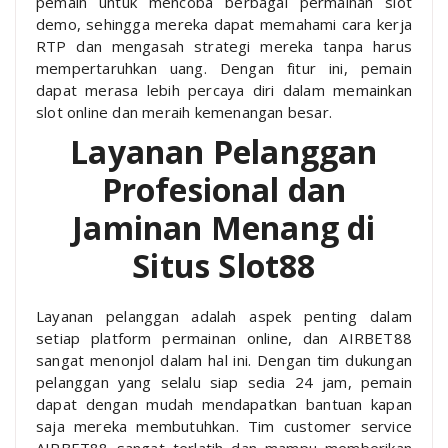
pemain untuk mencoba berbagai permainan slot
demo, sehingga mereka dapat memahami cara kerja
RTP dan mengasah strategi mereka tanpa harus
mempertaruhkan uang. Dengan fitur ini, pemain
dapat merasa lebih percaya diri dalam memainkan
slot online dan meraih kemenangan besar.
Layanan Pelanggan
Profesional dan
Jaminan Menang di
Situs Slot88
Layanan pelanggan adalah aspek penting dalam
setiap platform permainan online, dan AIRBET88
sangat menonjol dalam hal ini. Dengan tim dukungan
pelanggan yang selalu siap sedia 24 jam, pemain
dapat dengan mudah mendapatkan bantuan kapan
saja mereka membutuhkan. Tim customer service