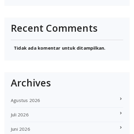
Recent Comments
Tidak ada komentar untuk ditampilkan.
Archives
Agustus 2026
Juli 2026
Juni 2026