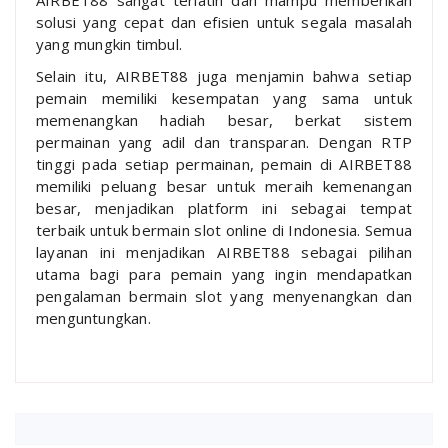
AIRBET88 sangat terlatih dan mampu memberikan
solusi yang cepat dan efisien untuk segala masalah
yang mungkin timbul.
Selain itu, AIRBET88 juga menjamin bahwa setiap
pemain memiliki kesempatan yang sama untuk
memenangkan hadiah besar, berkat sistem
permainan yang adil dan transparan. Dengan RTP
tinggi pada setiap permainan, pemain di AIRBET88
memiliki peluang besar untuk meraih kemenangan
besar, menjadikan platform ini sebagai tempat
terbaik untuk bermain slot online di Indonesia. Semua
layanan ini menjadikan AIRBET88 sebagai pilihan
utama bagi para pemain yang ingin mendapatkan
pengalaman bermain slot yang menyenangkan dan
menguntungkan.