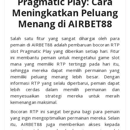
Pragmatic Play: Cara
Meningkatkan Peluang
Menang di AIRBET88
Salah satu fitur yang sangat dihargai oleh para
pemain di AIRBET88 adalah pembaruan bocoran RTP
slot Pragmatic Play yang diberikan setiap hari. Fitur
ini membantu pemain untuk mengetahui game slot
mana yang memiliki RTP tertinggi pada hari itu,
sehingga mereka dapat memilih permainan yang
memiliki peluang menang lebih besar. Dengan
informasi RTP yang selalu diperbarui, pemain dapat
lebih cerdas dalam memilih permainan dan
menyesuaikan strategi mereka untuk meraih
kemenangan maksimal.
Bocoran RTP ini sangat berguna bagi para pemain
yang ingin mengoptimalkan permainan mereka. Selain
itu, AIRBET88 juga memberikan akses kepada