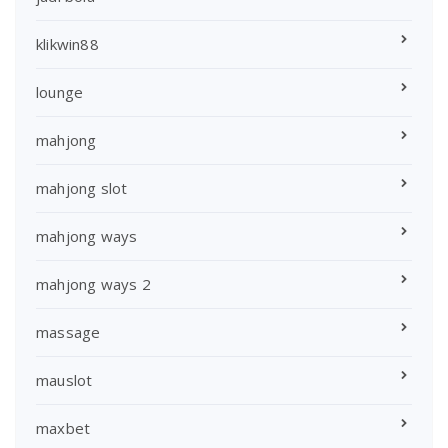
klikwin88
lounge
mahjong
mahjong slot
mahjong ways
mahjong ways 2
massage
mauslot
maxbet