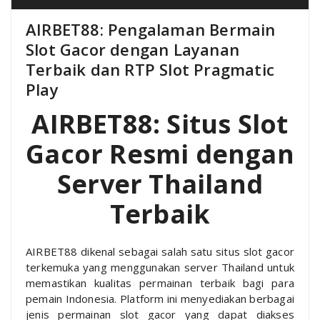
AIRBET88: Pengalaman Bermain
Slot Gacor dengan Layanan
Terbaik dan RTP Slot Pragmatic
Play
AIRBET88: Situs Slot
Gacor Resmi dengan
Server Thailand
Terbaik
AIRBET88 dikenal sebagai salah satu situs slot gacor
terkemuka yang menggunakan server Thailand untuk
memastikan kualitas permainan terbaik bagi para
pemain Indonesia. Platform ini menyediakan berbagai
jenis permainan slot gacor yang dapat diakses