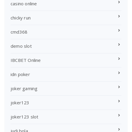
casino online
chicky run
cmd368
demo slot
IBCBET Online
idn poker
joker gaming
joker123
joker123 slot
judi bola