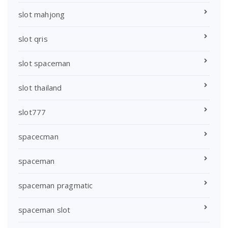
slot mahjong
slot qris
slot spaceman
slot thailand
slot777
spacecman
spaceman
spaceman pragmatic
spaceman slot