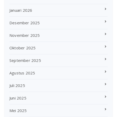
Januari 2026
Desember 2025
November 2025
Oktober 2025
September 2025
Agustus 2025
Juli 2025
Juni 2025
Mei 2025