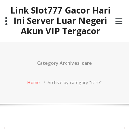
Skip
Link Slot777 Gacor Hari
to
content
Ini Server Luar Negeri
Akun VIP Tergacor
Category Archives: care
Home
/
Archive by category "care"