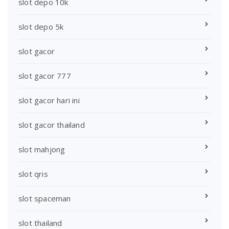
slot depo 10k
slot depo 5k
slot gacor
slot gacor 777
slot gacor hari ini
slot gacor thailand
slot mahjong
slot qris
slot spaceman
slot thailand