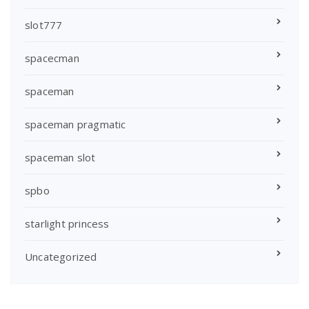
slot777
spacecman
spaceman
spaceman pragmatic
spaceman slot
spbo
starlight princess
Uncategorized