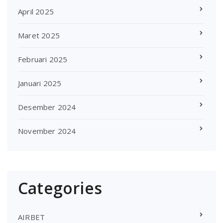
April 2025
Maret 2025
Februari 2025
Januari 2025
Desember 2024
November 2024
Categories
AIRBET