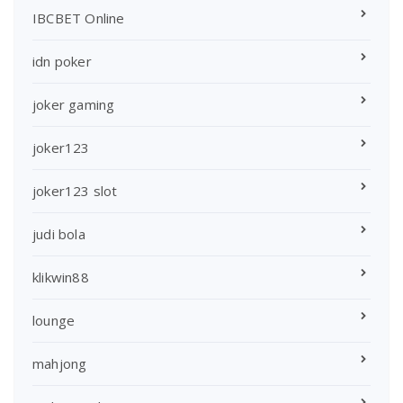
IBCBET Online
idn poker
joker gaming
joker123
joker123 slot
judi bola
klikwin88
lounge
mahjong