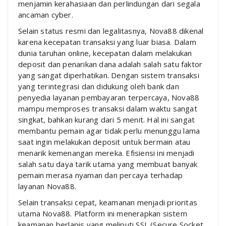
menjamin kerahasiaan dan perlindungan dari segala
ancaman cyber.
Selain status resmi dan legalitasnya, Nova88 dikenal
karena kecepatan transaksi yang luar biasa. Dalam
dunia taruhan online, kecepatan dalam melakukan
deposit dan penarikan dana adalah salah satu faktor
yang sangat diperhatikan. Dengan sistem transaksi
yang terintegrasi dan didukung oleh bank dan
penyedia layanan pembayaran terpercaya, Nova88
mampu memproses transaksi dalam waktu sangat
singkat, bahkan kurang dari 5 menit. Hal ini sangat
membantu pemain agar tidak perlu menunggu lama
saat ingin melakukan deposit untuk bermain atau
menarik kemenangan mereka. Efisiensi ini menjadi
salah satu daya tarik utama yang membuat banyak
pemain merasa nyaman dan percaya terhadap
layanan Nova88.
Selain transaksi cepat, keamanan menjadi prioritas
utama Nova88. Platform ini menerapkan sistem
keamanan berlapis yang meliputi SSL (Secure Socket