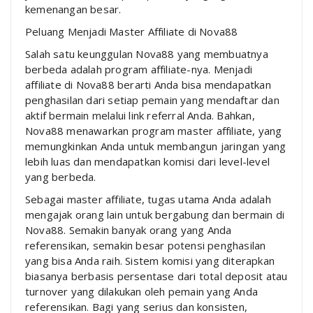
kemenangan besar.
Peluang Menjadi Master Affiliate di Nova88
Salah satu keunggulan Nova88 yang membuatnya
berbeda adalah program affiliate-nya. Menjadi
affiliate di Nova88 berarti Anda bisa mendapatkan
penghasilan dari setiap pemain yang mendaftar dan
aktif bermain melalui link referral Anda. Bahkan,
Nova88 menawarkan program master affiliate, yang
memungkinkan Anda untuk membangun jaringan yang
lebih luas dan mendapatkan komisi dari level-level
yang berbeda.
Sebagai master affiliate, tugas utama Anda adalah
mengajak orang lain untuk bergabung dan bermain di
Nova88. Semakin banyak orang yang Anda
referensikan, semakin besar potensi penghasilan
yang bisa Anda raih. Sistem komisi yang diterapkan
biasanya berbasis persentase dari total deposit atau
turnover yang dilakukan oleh pemain yang Anda
referensikan. Bagi yang serius dan konsisten,