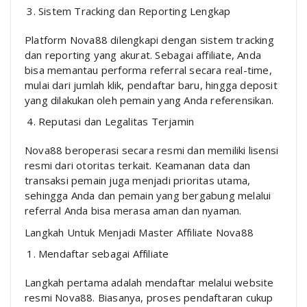
Sistem Tracking dan Reporting Lengkap
Platform Nova88 dilengkapi dengan sistem tracking
dan reporting yang akurat. Sebagai affiliate, Anda
bisa memantau performa referral secara real-time,
mulai dari jumlah klik, pendaftar baru, hingga deposit
yang dilakukan oleh pemain yang Anda referensikan.
Reputasi dan Legalitas Terjamin
Nova88 beroperasi secara resmi dan memiliki lisensi
resmi dari otoritas terkait. Keamanan data dan
transaksi pemain juga menjadi prioritas utama,
sehingga Anda dan pemain yang bergabung melalui
referral Anda bisa merasa aman dan nyaman.
Langkah Untuk Menjadi Master Affiliate Nova88
Mendaftar sebagai Affiliate
Langkah pertama adalah mendaftar melalui website
resmi Nova88. Biasanya, proses pendaftaran cukup