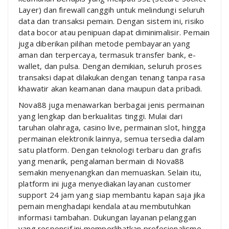
Layer) dan firewall canggih untuk melindungi seluruh
data dan transaksi pemain. Dengan sistem ini, risiko
data bocor atau penipuan dapat diminimalisir. Pemain
juga diberikan pilihan metode pembayaran yang
aman dan terpercaya, termasuk transfer bank, e-
wallet, dan pulsa. Dengan demikian, seluruh proses
transaksi dapat dilakukan dengan tenang tanpa rasa
khawatir akan keamanan dana maupun data pribadi.
Nova88 juga menawarkan berbagai jenis permainan
yang lengkap dan berkualitas tinggi. Mulai dari
taruhan olahraga, casino live, permainan slot, hingga
permainan elektronik lainnya, semua tersedia dalam
satu platform. Dengan teknologi terbaru dan grafis
yang menarik, pengalaman bermain di Nova88
semakin menyenangkan dan memuaskan. Selain itu,
platform ini juga menyediakan layanan customer
support 24 jam yang siap membantu kapan saja jika
pemain menghadapi kendala atau membutuhkan
informasi tambahan. Dukungan layanan pelanggan
yang responsif ini memperlihatkan profesionalisme