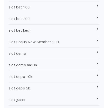
slot bet 100
slot bet 200
slot bet kecil
Slot Bonus New Member 100
slot demo
slot demo hari ini
slot depo 10k
slot depo 5k
slot gacor