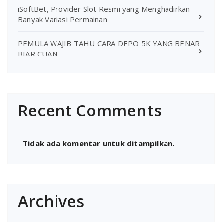
iSoftBet, Provider Slot Resmi yang Menghadirkan
Banyak Variasi Permainan
PEMULA WAJIB TAHU CARA DEPO 5K YANG BENAR
BIAR CUAN
Recent Comments
Tidak ada komentar untuk ditampilkan.
Archives