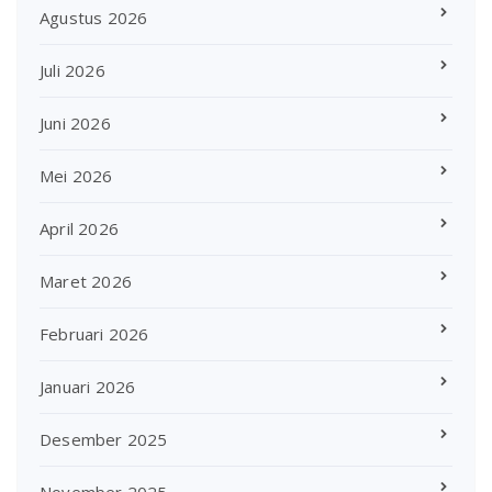
Agustus 2026
Juli 2026
Juni 2026
Mei 2026
April 2026
Maret 2026
Februari 2026
Januari 2026
Desember 2025