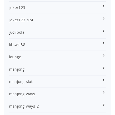
joker123
joker123 slot
judi bola
klikwin88
lounge
mahjong
mahjong slot
mahjong ways
mahjong ways 2