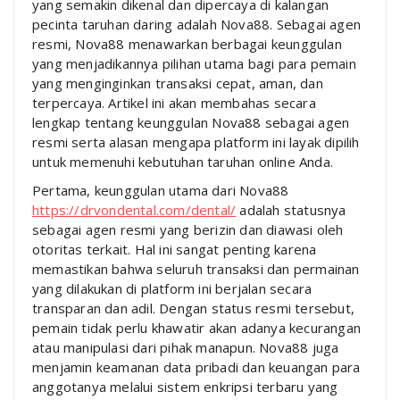
yang semakin dikenal dan dipercaya di kalangan
pecinta taruhan daring adalah Nova88. Sebagai agen
resmi, Nova88 menawarkan berbagai keunggulan
yang menjadikannya pilihan utama bagi para pemain
yang menginginkan transaksi cepat, aman, dan
terpercaya. Artikel ini akan membahas secara
lengkap tentang keunggulan Nova88 sebagai agen
resmi serta alasan mengapa platform ini layak dipilih
untuk memenuhi kebutuhan taruhan online Anda.
Pertama, keunggulan utama dari Nova88
https://drvondental.com/dental/
adalah statusnya
sebagai agen resmi yang berizin dan diawasi oleh
otoritas terkait. Hal ini sangat penting karena
memastikan bahwa seluruh transaksi dan permainan
yang dilakukan di platform ini berjalan secara
transparan dan adil. Dengan status resmi tersebut,
pemain tidak perlu khawatir akan adanya kecurangan
atau manipulasi dari pihak manapun. Nova88 juga
menjamin keamanan data pribadi dan keuangan para
anggotanya melalui sistem enkripsi terbaru yang