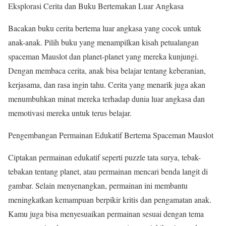
Eksplorasi Cerita dan Buku Bertemakan Luar Angkasa
Bacakan buku cerita bertema luar angkasa yang cocok untuk
anak-anak. Pilih buku yang menampilkan kisah petualangan
spaceman Mauslot dan planet-planet yang mereka kunjungi.
Dengan membaca cerita, anak bisa belajar tentang keberanian,
kerjasama, dan rasa ingin tahu. Cerita yang menarik juga akan
menumbuhkan minat mereka terhadap dunia luar angkasa dan
memotivasi mereka untuk terus belajar.
Pengembangan Permainan Edukatif Bertema Spaceman Mauslot
Ciptakan permainan edukatif seperti puzzle tata surya, tebak-
tebakan tentang planet, atau permainan mencari benda langit di
gambar. Selain menyenangkan, permainan ini membantu
meningkatkan kemampuan berpikir kritis dan pengamatan anak.
Kamu juga bisa menyesuaikan permainan sesuai dengan tema