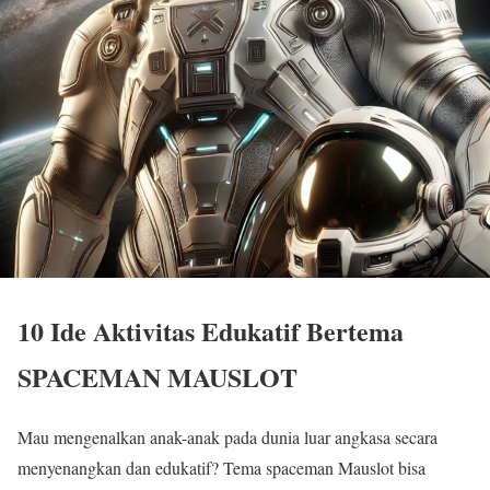
10 Ide Aktivitas Edukatif Bertema
SPACEMAN MAUSLOT
Mau mengenalkan anak-anak pada dunia luar angkasa secara
menyenangkan dan edukatif? Tema spaceman Mauslot bisa