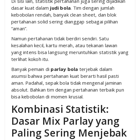
Di sisi lain, statistik pertahanan juga sering dijadikan
dasar kuat dalam
judi bola
. Tim dengan jumlah
kebobolan rendah, banyak clean sheet, dan blok
pertahanan solid sering dianggap sebagai pilihan
“aman”.
Namun pertahanan tidak berdiri sendiri. Satu
kesalahan kecil, kartu merah, atau tekanan lawan
yang intens bisa langsung meruntuhkan statistik yang
terlihat kokoh itu.
Banyak pemain di
parlay bola
terjebak dalam
asumsi bahwa pertahanan kuat berarti hasil pasti
aman. Padahal, sepak bola tidak mengenal jaminan
absolut. Bahkan tim dengan pertahanan terbaik pun
bisa kebobolan di momen krusial.
Kombinasi Statistik:
Dasar Mix Parlay yang
Paling Sering Menjebak