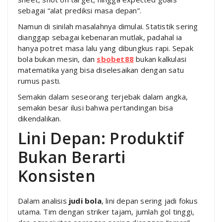
sebagai “alat prediksi masa depan”.
Namun di sinilah masalahnya dimulai. Statistik sering
dianggap sebagai kebenaran mutlak, padahal ia
hanya potret masa lalu yang dibungkus rapi. Sepak
bola bukan mesin, dan
sbobet88
bukan kalkulasi
matematika yang bisa diselesaikan dengan satu
rumus pasti.
Semakin dalam seseorang terjebak dalam angka,
semakin besar ilusi bahwa pertandingan bisa
dikendalikan.
Lini Depan: Produktif
Bukan Berarti
Konsisten
Dalam analisis
judi bola
, lini depan sering jadi fokus
utama. Tim dengan striker tajam, jumlah gol tinggi,