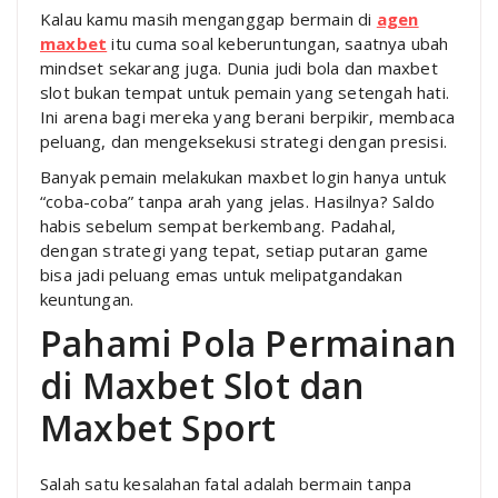
Kalau kamu masih menganggap bermain di
agen
maxbet
itu cuma soal keberuntungan, saatnya ubah
mindset sekarang juga. Dunia judi bola dan maxbet
slot bukan tempat untuk pemain yang setengah hati.
Ini arena bagi mereka yang berani berpikir, membaca
peluang, dan mengeksekusi strategi dengan presisi.
Banyak pemain melakukan maxbet login hanya untuk
“coba-coba” tanpa arah yang jelas. Hasilnya? Saldo
habis sebelum sempat berkembang. Padahal,
dengan strategi yang tepat, setiap putaran game
bisa jadi peluang emas untuk melipatgandakan
keuntungan.
Pahami Pola Permainan
di Maxbet Slot dan
Maxbet Sport
Salah satu kesalahan fatal adalah bermain tanpa