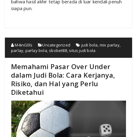
bahwa hasil akhir tetap berada di luar kendali penuh
siapa pun.
M4inG0ls
Uncategorized
judi bola
,
mix parlay
,
parlay
,
parlay bola
,
sbobet88
,
situs judi bola
Memahami Pasar Over Under
dalam Judi Bola: Cara Kerjanya,
Risiko, dan Hal yang Perlu
Diketahui