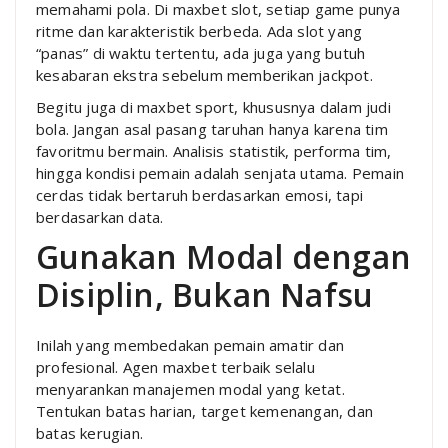
memahami pola. Di maxbet slot, setiap game punya
ritme dan karakteristik berbeda. Ada slot yang
“panas” di waktu tertentu, ada juga yang butuh
kesabaran ekstra sebelum memberikan jackpot.
Begitu juga di maxbet sport, khususnya dalam judi
bola. Jangan asal pasang taruhan hanya karena tim
favoritmu bermain. Analisis statistik, performa tim,
hingga kondisi pemain adalah senjata utama. Pemain
cerdas tidak bertaruh berdasarkan emosi, tapi
berdasarkan data.
Gunakan Modal dengan
Disiplin, Bukan Nafsu
Inilah yang membedakan pemain amatir dan
profesional. Agen maxbet terbaik selalu
menyarankan manajemen modal yang ketat.
Tentukan batas harian, target kemenangan, dan
batas kerugian.