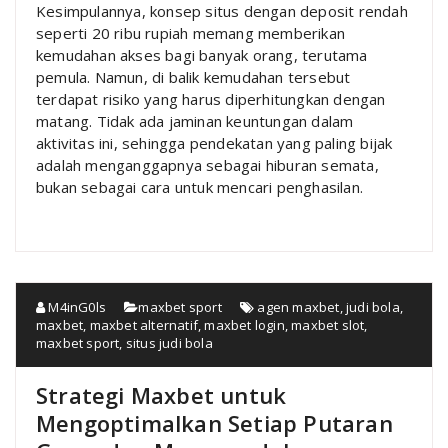
Kesimpulannya, konsep situs dengan deposit rendah
seperti 20 ribu rupiah memang memberikan
kemudahan akses bagi banyak orang, terutama
pemula. Namun, di balik kemudahan tersebut
terdapat risiko yang harus diperhitungkan dengan
matang. Tidak ada jaminan keuntungan dalam
aktivitas ini, sehingga pendekatan yang paling bijak
adalah menganggapnya sebagai hiburan semata,
bukan sebagai cara untuk mencari penghasilan.
M4inG0ls
maxbet sport
agen maxbet
,
judi bola
,
maxbet
,
maxbet alternatif
,
maxbet login
,
maxbet slot
,
maxbet sport
,
situs judi bola
Strategi Maxbet untuk
Mengoptimalkan Setiap Putaran