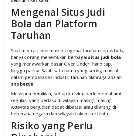
Mengenal Situs Judi
Bola dan Platform
Taruhan
Saat mencari informasi mengenai taruhan sepak bola,
banyak orang menemukan berbagai
situs judi bola
yang menawarkan pasar Over Under, handicap,
hingga parlay. Salah satu nama yang sering muncul
dalam pembahasan industri taruhan olahraga adalah
sbobet88
.
Meskipun demikian, setiap individu perlu memahami
regulasi yang berlaku di wilayah masing-masing.
Aktivitas perjudian dapat dibatasi atau dilarang di
beberapa negara dan wilayah hukum tertentu.
Risiko yang Perlu