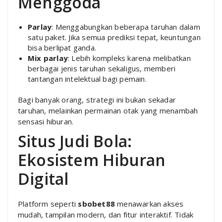
Menggoda
Parlay
: Menggabungkan beberapa taruhan dalam
satu paket. Jika semua prediksi tepat, keuntungan
bisa berlipat ganda.
Mix parlay
: Lebih kompleks karena melibatkan
berbagai jenis taruhan sekaligus, memberi
tantangan intelektual bagi pemain.
Bagi banyak orang, strategi ini bukan sekadar
taruhan, melainkan permainan otak yang menambah
sensasi hiburan.
Situs Judi Bola:
Ekosistem Hiburan
Digital
Platform seperti
sbobet88
menawarkan akses
mudah, tampilan modern, dan fitur interaktif. Tidak