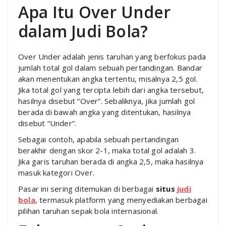
Apa Itu Over Under
dalam Judi Bola?
Over Under adalah jenis taruhan yang berfokus pada
jumlah total gol dalam sebuah pertandingan. Bandar
akan menentukan angka tertentu, misalnya 2,5 gol.
Jika total gol yang tercipta lebih dari angka tersebut,
hasilnya disebut “Over”. Sebaliknya, jika jumlah gol
berada di bawah angka yang ditentukan, hasilnya
disebut “Under”.
Sebagai contoh, apabila sebuah pertandingan
berakhir dengan skor 2-1, maka total gol adalah 3.
Jika garis taruhan berada di angka 2,5, maka hasilnya
masuk kategori Over.
Pasar ini sering ditemukan di berbagai
situs
judi
bola
, termasuk platform yang menyediakan berbagai
pilihan taruhan sepak bola internasional.