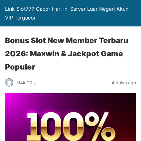
Link Slot777 Gacor Hari Ini Server Luar Negeri Akun
VIP Tergacor
Bonus Slot New Member Terbaru
2026: Maxwin & Jackpot Game
Populer
M4inG0ls
4 bulan ago