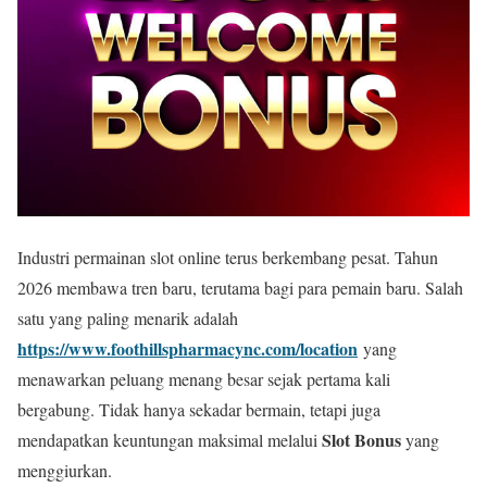
Industri permainan slot online terus berkembang pesat. Tahun
2026 membawa tren baru, terutama bagi para pemain baru. Salah
satu yang paling menarik adalah
https://www.foothillspharmacync.com/location
yang
menawarkan peluang menang besar sejak pertama kali
bergabung. Tidak hanya sekadar bermain, tetapi juga
Slot Bonus
mendapatkan keuntungan maksimal melalui
yang
menggiurkan.