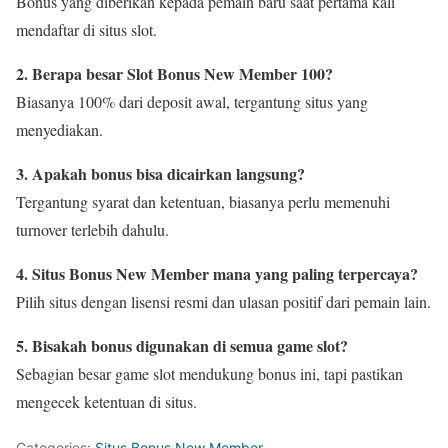
Bonus yang diberikan kepada pemain baru saat pertama kali
mendaftar di situs slot.
2. Berapa besar Slot Bonus New Member 100?
Biasanya 100% dari deposit awal, tergantung situs yang
menyediakan.
3. Apakah bonus bisa dicairkan langsung?
Tergantung syarat dan ketentuan, biasanya perlu memenuhi
turnover terlebih dahulu.
4. Situs Bonus New Member mana yang paling terpercaya?
Pilih situs dengan lisensi resmi dan ulasan positif dari pemain lain.
5. Bisakah bonus digunakan di semua game slot?
Sebagian besar game slot mendukung bonus ini, tapi pastikan
mengecek ketentuan di situs.
Categories:
Situs Bonus New Member