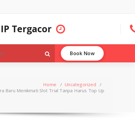
VIP Tergacor
Book Now
Home
/
Uncategorized
/
ra Baru Menikmati Slot Trial Tanpa Harus Top Up