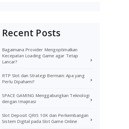
Recent Posts
Bagaimana Provider Mengoptimalkan
Kecepatan Loading Game agar Tetap
Lancar?
RTP Slot dan Strategi Bermain: Apa yang
Perlu Dipahami?
SPACE GAMING Menggabungkan Teknologi
dengan Imajinasi
Slot Deposit QRIS 10K dan Perkembangan
Sistem Digital pada Slot Game Online