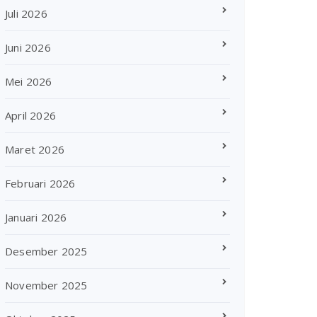
Juli 2026
Juni 2026
Mei 2026
April 2026
Maret 2026
Februari 2026
Januari 2026
Desember 2025
November 2025