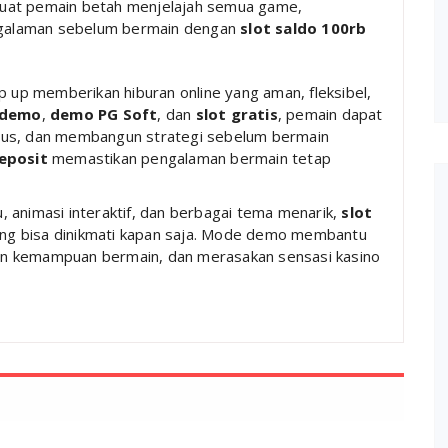
embuat pemain betah menjelajah semua game,
galaman sebelum bermain dengan
slot saldo 100rb
p up memberikan hiburan online yang aman, fleksibel,
t demo
,
demo PG Soft
, dan
slot gratis
, pemain dapat
nus, dan membangun strategi sebelum bermain
eposit
memastikan pengalaman bermain tetap
 animasi interaktif, dan berbagai tema menarik,
slot
ang bisa dinikmati kapan saja. Mode demo membantu
an kemampuan bermain, dan merasakan sensasi kasino