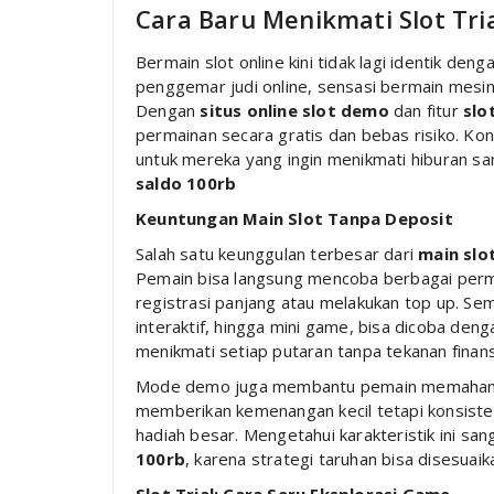
Cara Baru Menikmati Slot Tr
Bermain slot online kini tidak lagi identik de
penggemar judi online, sensasi bermain mesin 
Dengan
situs online slot demo
dan fitur
slot
permainan secara gratis dan bebas risiko. K
untuk mereka yang ingin menikmati hiburan s
saldo 100rb
Keuntungan Main Slot Tanpa Deposit
Salah satu keunggulan terbesar dari
main slo
Pemain bisa langsung mencoba berbagai perm
registrasi panjang atau melakukan top up. Sem
interaktif, hingga mini game, bisa dicoba den
menikmati setiap putaran tanpa tekanan finans
Mode demo juga membantu pemain memahami 
memberikan kemenangan kecil tetapi konsist
hadiah besar. Mengetahui karakteristik ini sa
100rb
, karena strategi taruhan bisa disesua