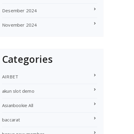
Desember 2024
November 2024
Categories
AIRBET
akun slot demo
Asianbookie All
baccarat