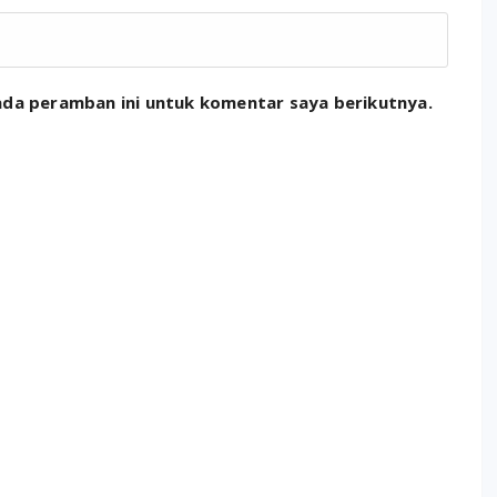
ada peramban ini untuk komentar saya berikutnya.