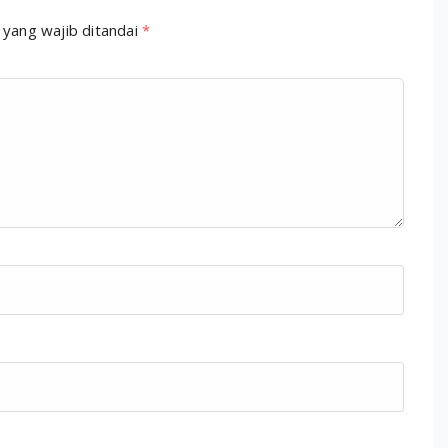
 yang wajib ditandai
*