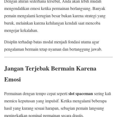
Dengan aturan sederhana tersebut, Anda akan lebih mudah
mengendalikan emosi ketika permainan berlangsung. Banyak
pemain mengalami kerugian besar bukan karena strategi yang
buruk, melainkan karena kehilangan kendali saat mencoba
mengejar kekalahan.
Disiplin terhadap batas modal menjadi fondasi utama agar
pengalaman bermain tetap nyaman dan bertanggung jawab.
Jangan Terjebak Bermain Karena
Emosi
slot spaceman
Permainan dengan tempo cepat seperti
sering kali
memicu keputusan yang impulsif. Ketika mengalami beberapa
hasil yang kurang sesuai harapan, sebagian pemain langsung
meningkatkan nominal permainan secara drastis.