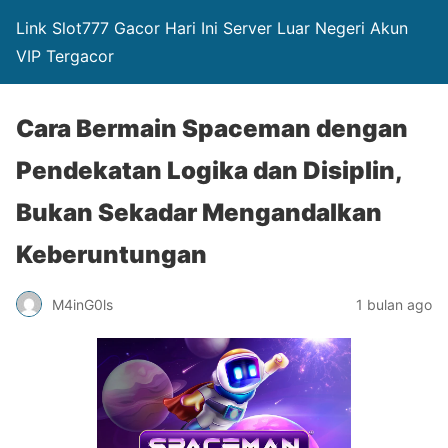
Link Slot777 Gacor Hari Ini Server Luar Negeri Akun
VIP Tergacor
Cara Bermain Spaceman dengan
Pendekatan Logika dan Disiplin,
Bukan Sekadar Mengandalkan
Keberuntungan
M4inG0ls
1 bulan ago