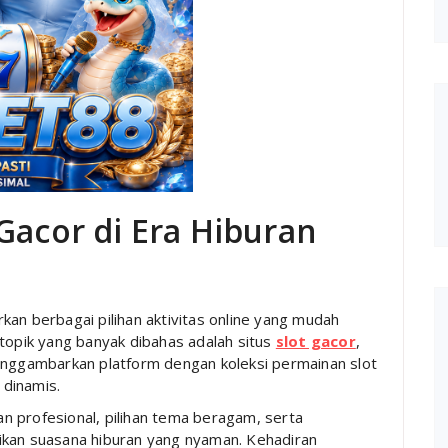
Gacor di Era Hiburan
an berbagai pilihan aktivitas online yang mudah
 topik yang banyak dibahas adalah situs
slot gacor
,
menggambarkan platform dengan koleksi permainan slot
dinamis.
n profesional, pilihan tema beragam, serta
ikan suasana hiburan yang nyaman. Kehadiran