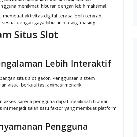
ngguna menikmati hiburan dengan lebih maksimal.
embuat aktivitas digital terasa lebih terarah.
 sesuai dengan gaya hiburan masing-masing.
m Situs Slot
engalaman Lebih Interaktif
bangan situs slot gacor. Penggunaan sistem
n visual berkualitas, animasi menarik,
 akses karena pengguna dapat menikmati hiburan
itas ini menjadi salah satu faktor yang membuat platform
enyamanan Pengguna