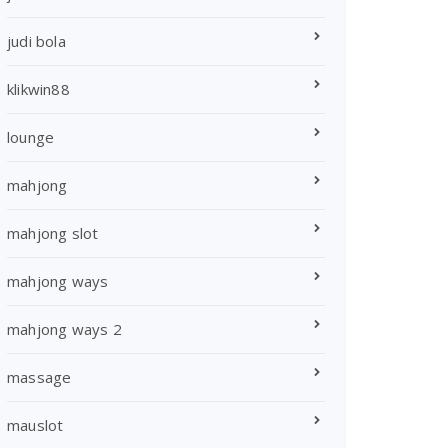
judi bola
klikwin88
lounge
mahjong
mahjong slot
mahjong ways
mahjong ways 2
massage
mauslot