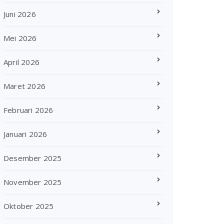
Juni 2026
Mei 2026
April 2026
Maret 2026
Februari 2026
Januari 2026
Desember 2025
November 2025
Oktober 2025