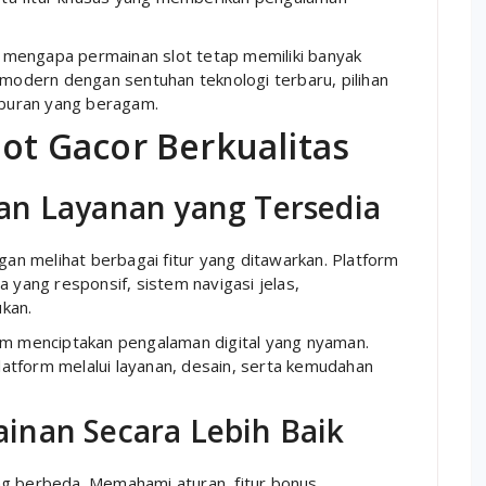
 mengapa permainan slot tetap memiliki banyak
 modern dengan sentuhan teknologi terbaru, pilihan
buran yang beragam.
lot Gacor Berkualitas
an Layanan yang Tersedia
ngan melihat berbagai fitur yang ditawarkan. Platform
a yang responsif, sistem navigasi jelas,
kan.
lam menciptakan pengalaman digital yang nyaman.
atform melalui layanan, desain, serta kemudahan
inan Secara Lebih Baik
ng berbeda. Memahami aturan, fitur bonus,