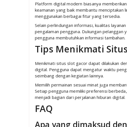
Platform digital modern biasanya memberikan
keamanan yang baik membantu menciptakan lin
menggunakan berbagai fitur yang tersedia.
Selain perlindungan informasi, kualitas layana
pengalaman pengguna. Dukungan pelanggan 
pengguna membutuhkan informasi tambahan.
Tips Menikmati Situs
Menikmati situs slot gacor dapat dilakukan 
digital. Pengguna dapat mengatur waktu pengg
seimbang dengan kegiatan lainnya.
Memilih permainan sesuai minat juga memban
Setiap pengguna memiliki preferensi berbeda,
menjadi bagian dari perjalanan hiburan digital.
FAQ
Apa yang dimaksud deng