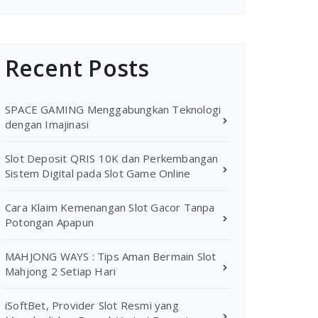
Recent Posts
SPACE GAMING Menggabungkan Teknologi
dengan Imajinasi
Slot Deposit QRIS 10K dan Perkembangan
Sistem Digital pada Slot Game Online
Cara Klaim Kemenangan Slot Gacor Tanpa
Potongan Apapun
MAHJONG WAYS : Tips Aman Bermain Slot
Mahjong 2 Setiap Hari
iSoftBet, Provider Slot Resmi yang