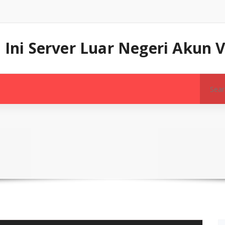
i Ini Server Luar Negeri Akun 
Search
for: