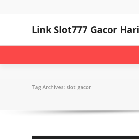
Skip
to
content
Link Slot777 Gacor Har
Tag Archives: slot gacor