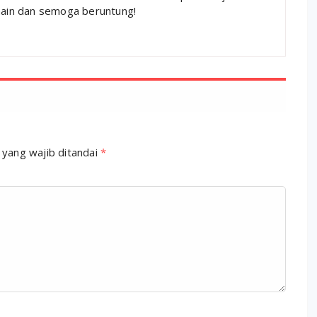
ain dan semoga beruntung!
 yang wajib ditandai
*