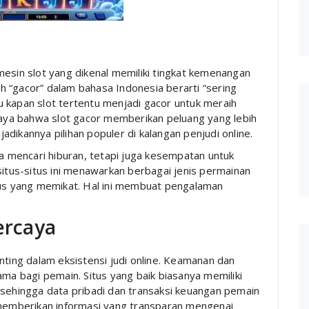
esin slot yang dikenal memiliki tingkat kemenangan
lah “gacor” dalam bahasa Indonesia berarti “sering
 kapan slot tertentu menjadi gacor untuk meraih
ya bahwa slot gacor memberikan peluang yang lebih
dikannya pilihan populer di kalangan penjudi online.
ya mencari hiburan, tetapi juga kesempatan untuk
tus-situs ini menawarkan berbagai jenis permainan
nus yang memikat. Hal ini membuat pengalaman
ercaya
nting dalam eksistensi judi online. Keamanan dan
ama bagi pemain. Situs yang baik biasanya memiliki
 sehingga data pribadi dan transaksi keuangan pemain
nya memberikan informasi yang transparan mengenai