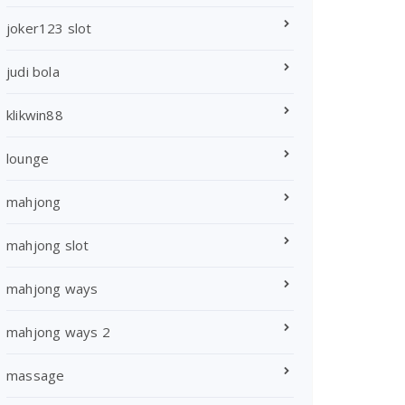
joker123 slot
judi bola
klikwin88
lounge
mahjong
mahjong slot
mahjong ways
mahjong ways 2
massage