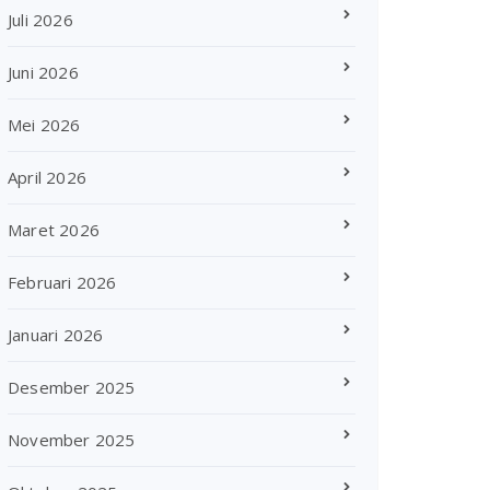
Juli 2026
Juni 2026
Mei 2026
April 2026
Maret 2026
Februari 2026
Januari 2026
Desember 2025
November 2025