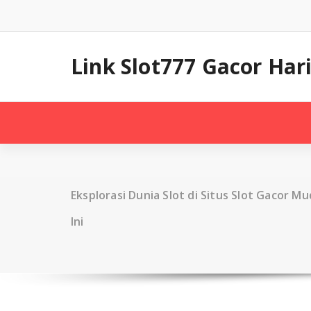
Skip
to
content
Link Slot777 Gacor Har
Eksplorasi Dunia Slot di Situs Slot Gacor 
Ini