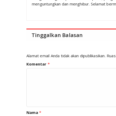
menguntungkan dan menghibur. Selamat berm
Tinggalkan Balasan
Alamat email Anda tidak akan dipublikasikan.
Ruas
Komentar
*
Nama
*