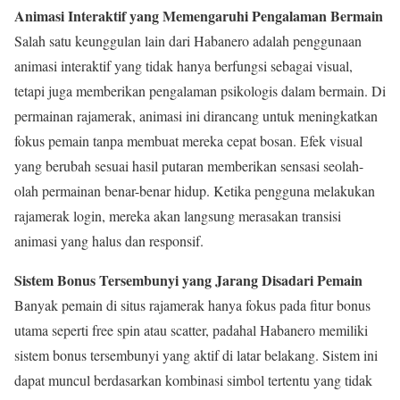
Animasi Interaktif yang Memengaruhi Pengalaman Bermain
Salah satu keunggulan lain dari Habanero adalah penggunaan
animasi interaktif yang tidak hanya berfungsi sebagai visual,
tetapi juga memberikan pengalaman psikologis dalam bermain. Di
permainan rajamerak, animasi ini dirancang untuk meningkatkan
fokus pemain tanpa membuat mereka cepat bosan. Efek visual
yang berubah sesuai hasil putaran memberikan sensasi seolah-
olah permainan benar-benar hidup. Ketika pengguna melakukan
rajamerak login, mereka akan langsung merasakan transisi
animasi yang halus dan responsif.
Sistem Bonus Tersembunyi yang Jarang Disadari Pemain
Banyak pemain di situs rajamerak hanya fokus pada fitur bonus
utama seperti free spin atau scatter, padahal Habanero memiliki
sistem bonus tersembunyi yang aktif di latar belakang. Sistem ini
dapat muncul berdasarkan kombinasi simbol tertentu yang tidak