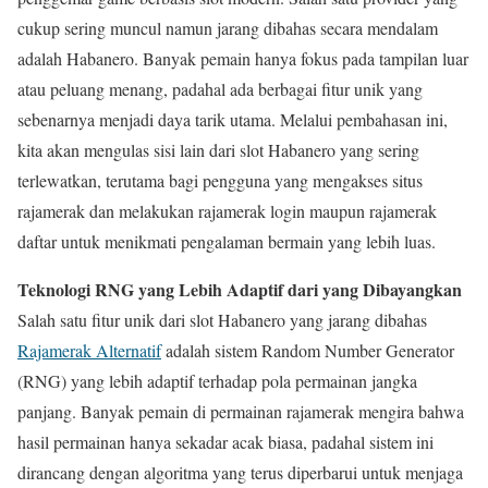
cukup sering muncul namun jarang dibahas secara mendalam
adalah Habanero. Banyak pemain hanya fokus pada tampilan luar
atau peluang menang, padahal ada berbagai fitur unik yang
sebenarnya menjadi daya tarik utama. Melalui pembahasan ini,
kita akan mengulas sisi lain dari slot Habanero yang sering
terlewatkan, terutama bagi pengguna yang mengakses situs
rajamerak dan melakukan rajamerak login maupun rajamerak
daftar untuk menikmati pengalaman bermain yang lebih luas.
Teknologi RNG yang Lebih Adaptif dari yang Dibayangkan
Salah satu fitur unik dari slot Habanero yang jarang dibahas
Rajamerak Alternatif
adalah sistem Random Number Generator
(RNG) yang lebih adaptif terhadap pola permainan jangka
panjang. Banyak pemain di permainan rajamerak mengira bahwa
hasil permainan hanya sekadar acak biasa, padahal sistem ini
dirancang dengan algoritma yang terus diperbarui untuk menjaga