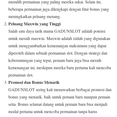
memilih permainan yang paling mereka sukai. Selain itu,
beberapa permainan juga dilengkapi dengan fitur bonus yang
meningkatkan peluang menang.
Peluang Maxwin yang Tinggi
Salah satu daya tarik utama GADUNSLOT adalah potensi
untuk meraih maxwin. Maxwin adalah istilah yang digunakan
untuk menggambarkan kemenangan maksimum yang dapat
diperoleh dalam sebuah permainan slot. Dengan strategi dan
keberuntungan yang tepat, pemain baru juga bisa meraih
kemenangan ini, meskipun mereka baru pertama kali mencoba
permainan slot.
Promosi dan Bonus Menarik
GADUNSLOT sering kali menawarkan berbagai promosi dan
bonus yang menarik, baik untuk pemain baru maupun pemain
setia. Bonus selamat datang untuk pemain baru bisa menjadi
modal pertama untuk mencoba permainan tanpa harus