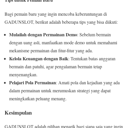
Bagi pemain baru yang ingin mencoba keberuntungan di
GADUNSLOT, berikut adalah beberapa tips yang bisa diikuti:
Mulailah dengan Permainan Demo
: Sebelum bermain
dengan uang asli, manfaatkan mode demo untuk memahami
mekanisme permainan dan fitur-fitur yang ada.
Kelola Keuangan dengan Baik
: Tentukan batas anggaran
bermain dan patuhi, agar pengalaman bermain tetap
menyenangkan.
Pelajari Pola Permainan
: Amati pola dan kejadian yang ada
dalam permainan untuk merumuskan strategi yang dapat
meningkatkan peluang menang.
Kesimpulan
GADUNSLOT adalah pilihan menarik bagi siapa saja yang ingin