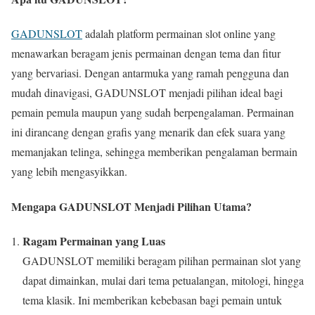
GADUNSLOT
adalah platform permainan slot online yang
menawarkan beragam jenis permainan dengan tema dan fitur
yang bervariasi. Dengan antarmuka yang ramah pengguna dan
mudah dinavigasi, GADUNSLOT menjadi pilihan ideal bagi
pemain pemula maupun yang sudah berpengalaman. Permainan
ini dirancang dengan grafis yang menarik dan efek suara yang
memanjakan telinga, sehingga memberikan pengalaman bermain
yang lebih mengasyikkan.
Mengapa GADUNSLOT Menjadi Pilihan Utama?
Ragam Permainan yang Luas
GADUNSLOT memiliki beragam pilihan permainan slot yang
dapat dimainkan, mulai dari tema petualangan, mitologi, hingga
tema klasik. Ini memberikan kebebasan bagi pemain untuk