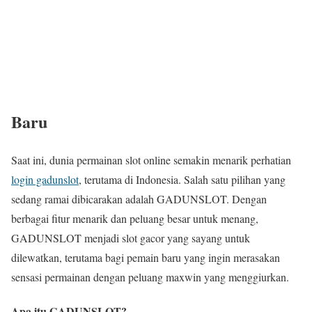
Baru
Saat ini, dunia permainan slot online semakin menarik perhatian
login gadunslot
, terutama di Indonesia. Salah satu pilihan yang
sedang ramai dibicarakan adalah GADUNSLOT. Dengan
berbagai fitur menarik dan peluang besar untuk menang,
GADUNSLOT menjadi slot gacor yang sayang untuk
dilewatkan, terutama bagi pemain baru yang ingin merasakan
sensasi permainan dengan peluang maxwin yang menggiurkan.
Apa itu GADUNSLOT?