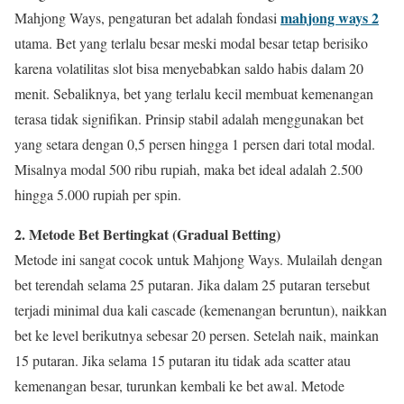
mahjong ways 2
Mahjong Ways, pengaturan bet adalah fondasi
utama. Bet yang terlalu besar meski modal besar tetap berisiko
karena volatilitas slot bisa menyebabkan saldo habis dalam 20
menit. Sebaliknya, bet yang terlalu kecil membuat kemenangan
terasa tidak signifikan. Prinsip stabil adalah menggunakan bet
yang setara dengan 0,5 persen hingga 1 persen dari total modal.
Misalnya modal 500 ribu rupiah, maka bet ideal adalah 2.500
hingga 5.000 rupiah per spin.
2. Metode Bet Bertingkat (Gradual Betting)
Metode ini sangat cocok untuk Mahjong Ways. Mulailah dengan
bet terendah selama 25 putaran. Jika dalam 25 putaran tersebut
terjadi minimal dua kali cascade (kemenangan beruntun), naikkan
bet ke level berikutnya sebesar 20 persen. Setelah naik, mainkan
15 putaran. Jika selama 15 putaran itu tidak ada scatter atau
kemenangan besar, turunkan kembali ke bet awal. Metode