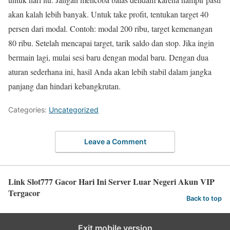
akan kalah lebih banyak. Untuk take profit, tentukan target 40
persen dari modal. Contoh: modal 200 ribu, target kemenangan
80 ribu. Setelah mencapai target, tarik saldo dan stop. Jika ingin
bermain lagi, mulai sesi baru dengan modal baru. Dengan dua
aturan sederhana ini, hasil Anda akan lebih stabil dalam jangka
panjang dan hindari kebangkrutan.
Categories:
Uncategorized
Leave a Comment
Link Slot777 Gacor Hari Ini Server Luar Negeri Akun VIP
Tergacor
Back to top
Exit mobile version