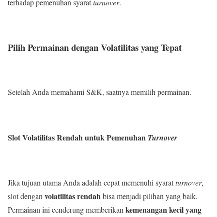
terhadap pemenuhan syarat
turnover
.
Pilih Permainan dengan Volatilitas yang Tepat
Setelah Anda memahami S&K, saatnya memilih permainan.
Slot Volatilitas Rendah untuk Pemenuhan
Turnover
Jika tujuan utama Anda adalah cepat memenuhi syarat
turnover
,
volatilitas rendah
slot dengan
bisa menjadi pilihan yang baik.
kemenangan kecil yang
Permainan ini cenderung memberikan