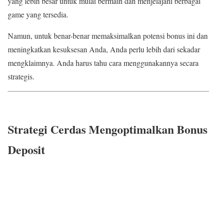
yang lebih besar untuk mulai bermain dan menjelajahi berbagai
game yang tersedia.
Namun, untuk benar-benar memaksimalkan potensi bonus ini dan
meningkatkan kesuksesan Anda, Anda perlu lebih dari sekadar
mengklaimnya. Anda harus tahu cara menggunakannya secara
strategis.
Strategi Cerdas Mengoptimalkan Bonus
Deposit