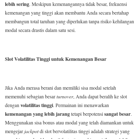
lebih sering
. Meskipun kemenangannya tidak besar, frekuensi
kemenangan yang tinggi akan membantu Anda secara bertahap
membangun total taruhan yang diperlukan tanpa risiko kehilangan
modal secara drastis dalam satu sesi.
Slot Volatilitas Tinggi untuk Kemenangan Besar
Jika Anda merasa berani dan memiliki sisa modal setelah
memenuhi sebagian besar
turnover
, Anda dapat beralih ke slot
volatilitas tinggi
dengan
. Permainan ini menawarkan
kemenangan yang lebih jarang
sangat besar
tetapi berpotensi
.
Menggunakan sisa bonus atau modal yang telah diamankan untuk
mengejar
jackpot
di slot bervolatilitas tinggi adalah strategi yang