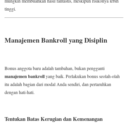
mungkin membuahkan hasil fantastis, meskipun risikonya lebih
tinggi.
Manajemen Bankroll yang Disiplin
Bonus anggota baru adalah tambahan, bukan pengganti
manajemen bankroll
yang baik. Perlakukan bonus seolah-olah
itu adalah bagian dari modal Anda sendiri, dan pertaruhkan
dengan hati-hati.
Tentukan Batas Kerugian dan Kemenangan