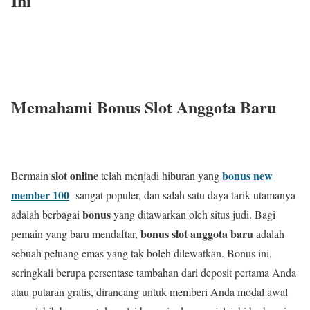
Ini
Memahami Bonus Slot Anggota Baru
slot online
bonus new
Bermain
telah menjadi hiburan yang
member 100
sangat populer, dan salah satu daya tarik utamanya
bonus
adalah berbagai
yang ditawarkan oleh situs judi. Bagi
bonus slot anggota baru
pemain yang baru mendaftar,
adalah
sebuah peluang emas yang tak boleh dilewatkan. Bonus ini,
seringkali berupa persentase tambahan dari deposit pertama Anda
atau putaran gratis, dirancang untuk memberi Anda modal awal