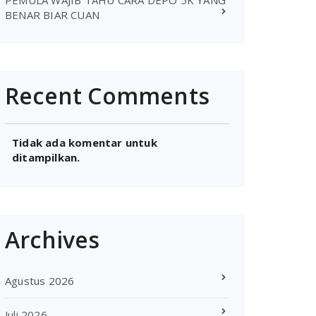
PEMULA WAJIB TAHU CARA DEPO 5K YANG
BENAR BIAR CUAN
Recent Comments
Tidak ada komentar untuk
ditampilkan.
Archives
Agustus 2026
Juli 2026