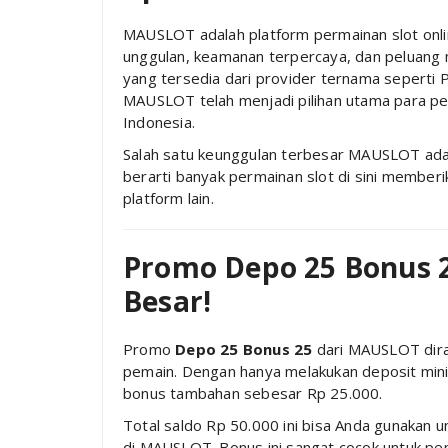
MAUSLOT adalah platform permainan slot onli
unggulan, keamanan terpercaya, dan peluang 
yang tersedia dari provider ternama seperti 
MAUSLOT telah menjadi pilihan utama para p
Indonesia.
Salah satu keunggulan terbesar MAUSLOT ada
berarti banyak permainan slot di sini member
platform lain.
Promo Depo 25 Bonus 2
Besar!
Promo
Depo 25 Bonus 25
dari MAUSLOT dira
pemain. Dengan hanya melakukan deposit min
bonus tambahan sebesar Rp 25.000.
Total saldo Rp 50.000 ini bisa Anda gunakan 
di MAUSLOT. Bonus ini sangat cocok untuk pe