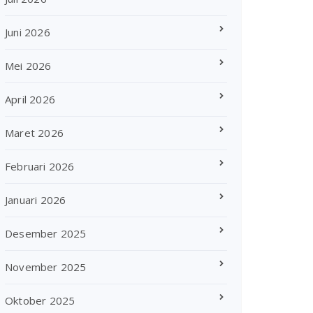
Juni 2026
Mei 2026
April 2026
Maret 2026
Februari 2026
Januari 2026
Desember 2025
November 2025
Oktober 2025