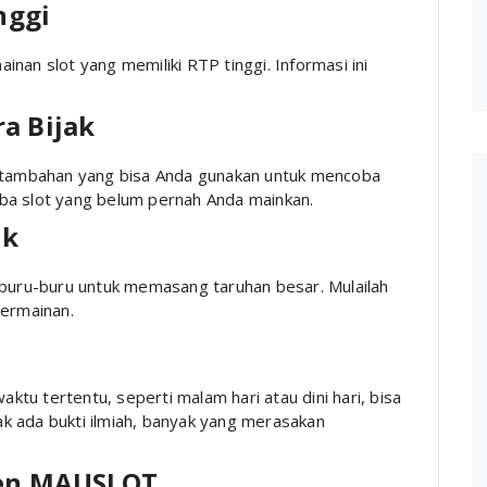
nggi
nan slot yang memiliki RTP tinggi. Informasi ini
a Bijak
tambahan yang bisa Anda gunakan untuk mencoba
ba slot yang belum pernah Anda mainkan.
ik
rburu-buru untuk memasang taruhan besar. Mulailah
permainan.
tu tertentu, seperti malam hari atau dini hari, bisa
k ada bukti ilmiah, banyak yang merasakan
men MAUSLOT