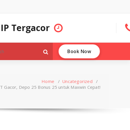
VIP Tergacor
Book Now
Home
/
Uncategorized
/
 Gacor, Depo 25 Bonus 25 untuk Maxwin Cepat!