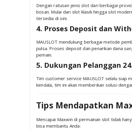
Dengan ratusan jenis slot dari berbagai pro
bosan. Mulai dari slot klasik hingga slot mod
tersedia di sini.
4. Proses Deposit dan Wit
MAUSLOT mendukung berbagai metode pembayar
pulsa. Proses deposit dan penarikan dana s
pemain.
5. Dukungan Pelanggan 24
Tim customer service MAUSLOT selalu siap m
kendala, tim ini akan memberikan solusi denga
Tips Mendapatkan Ma
Mencapai Maxwin di permainan slot tidak hany
bisa membantu Anda: