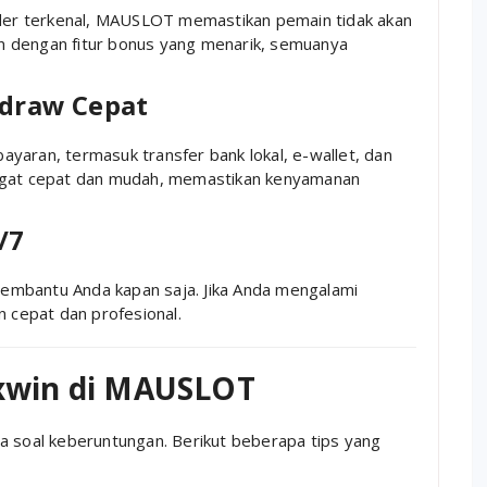
vider terkenal, MAUSLOT memastikan pemain tidak akan
ern dengan fitur bonus yang menarik, semuanya
hdraw Cepat
an, termasuk transfer bank lokal, e-wallet, dan
angat cepat dan mudah, memastikan kenyamanan
/7
embantu Anda kapan saja. Jika Anda mengalami
n cepat dan profesional.
xwin di MAUSLOT
a soal keberuntungan. Berikut beberapa tips yang