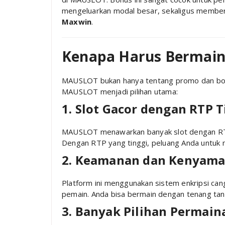
mengeluarkan modal besar, sekaligus memberi
Maxwin
.
Kenapa Harus Bermain
MAUSLOT bukan hanya tentang promo dan bon
MAUSLOT menjadi pilihan utama:
1. Slot Gacor dengan RTP T
MAUSLOT menawarkan banyak slot dengan RTP (R
Dengan RTP yang tinggi, peluang Anda untuk
2. Keamanan dan Kenyama
Platform ini menggunakan sistem enkripsi cang
pemain. Anda bisa bermain dengan tenang tan
3. Banyak Pilihan Permain