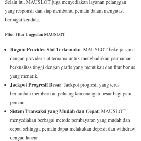
Selain itu, MAUSLOT juga menyediakan layanan pelanggan
yang responsif dan siap membantu pemain dalam mengatasi
berbagai kendala.
Fitur-Fitur Unggulan MAUSLOT
Ragam Provider Slot Terkemuka
: MAUSLOT bekerja sama
dengan provider slot ternama untuk menghadirkan permainan
berkualitas tinggi dengan grafis yang memukau dan fitur bonus
yang menarik.
Jackpot Progresif Besar
: Jackpot progresif yang terus
bertambah memberikan peluang kemenangan besar bagi para
pemain.
Sistem Transaksi yang Mudah dan Cepat
: MAUSLOT
menyediakan berbagai metode pembayaran yang mudah dan
cepat, sehingga pemain dapat melakukan deposit dan withdraw
dengan lancar.