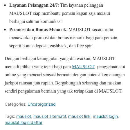
Layanan Pelanggan 24/7
: Tim layanan pelanggan
MAUSLOT siap membantu pemain kapan saja melalui
berbagai saluran komunikasi.
Promosi dan Bonus Menarik
: MAUSLOT secara rutin
menawarkan promosi dan bonus menarik bagi para pemain,
seperti bonus deposit, cashback, dan free spin.
Dengan berbagai keunggulan yang ditawarkan, MAUSLOT
menjadi pilihan yang tepat bagi para
MAUSLOT
penggemar slot
online yang mencari sensasi bermain dengan potensi kemenangan
jackpot ratusan juta rupiah. Bergabunglah sekarang dan rasakan
sendiri pengalaman bermain yang tak terlupakan di MAUSLOT.
Categories:
Uncategorized
Tags:
mauslot
,
mauslot alternatif
,
mauslot link
,
mauslot login
,
mauslot login daftar