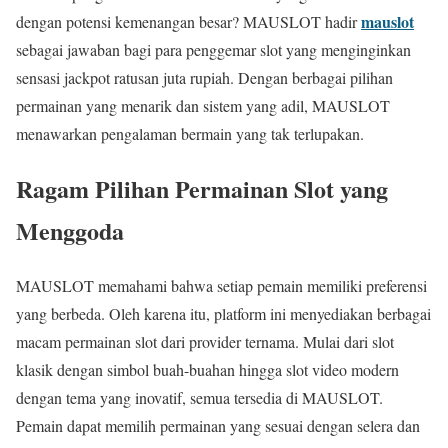
mauslot
dengan potensi kemenangan besar? MAUSLOT hadir
sebagai jawaban bagi para penggemar slot yang menginginkan
sensasi jackpot ratusan juta rupiah. Dengan berbagai pilihan
permainan yang menarik dan sistem yang adil, MAUSLOT
menawarkan pengalaman bermain yang tak terlupakan.
Ragam Pilihan Permainan Slot yang
Menggoda
MAUSLOT memahami bahwa setiap pemain memiliki preferensi
yang berbeda. Oleh karena itu, platform ini menyediakan berbagai
macam permainan slot dari provider ternama. Mulai dari slot
klasik dengan simbol buah-buahan hingga slot video modern
dengan tema yang inovatif, semua tersedia di MAUSLOT.
Pemain dapat memilih permainan yang sesuai dengan selera dan