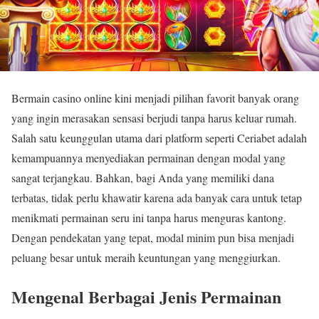
Bermain casino online kini menjadi pilihan favorit banyak orang
yang ingin merasakan sensasi berjudi tanpa harus keluar rumah.
Salah satu keunggulan utama dari platform seperti Ceriabet adalah
kemampuannya menyediakan permainan dengan modal yang
sangat terjangkau. Bahkan, bagi Anda yang memiliki dana
terbatas, tidak perlu khawatir karena ada banyak cara untuk tetap
menikmati permainan seru ini tanpa harus menguras kantong.
Dengan pendekatan yang tepat, modal minim pun bisa menjadi
peluang besar untuk meraih keuntungan yang menggiurkan.
Mengenal Berbagai Jenis Permainan