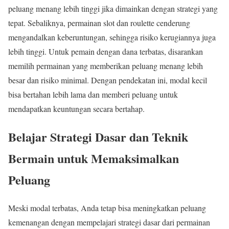
peluang menang lebih tinggi jika dimainkan dengan strategi yang
tepat. Sebaliknya, permainan slot dan roulette cenderung
mengandalkan keberuntungan, sehingga risiko kerugiannya juga
lebih tinggi. Untuk pemain dengan dana terbatas, disarankan
memilih permainan yang memberikan peluang menang lebih
besar dan risiko minimal. Dengan pendekatan ini, modal kecil
bisa bertahan lebih lama dan memberi peluang untuk
mendapatkan keuntungan secara bertahap.
Belajar Strategi Dasar dan Teknik
Bermain untuk Memaksimalkan
Peluang
Meski modal terbatas, Anda tetap bisa meningkatkan peluang
kemenangan dengan mempelajari strategi dasar dari permainan