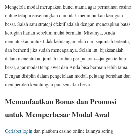
Mengelola modal merupakan kunci utama agar permainan casino
online tetap menyenangkan dan tidak menimbulkan kerugian
besar. Salah satu strategi efektif adalah dengan menetapkan batas
kerugian harian sebelum mulai bermain. Misalnya, Anda
memutuskan untuk tidak kehilangan lebih dari sejumlah tertentu,
dan berhenti jika sudah mencapainya. Selain itu, bijaksanalah
dalam menentukan jumlah taruhan per putaran—jangan terlalu
besar, agar modal tetap awet dan Anda bisa bermain lebih lama.
Dengan disiplin dalam pengelolaan modal, peluang bertahan dan
memperoleh keuntungan pun semakin besar.
Memanfaatkan Bonus dan Promosi
untuk Memperbesar Modal Awal
Ceriabet login
dan platform casino online lainnya sering