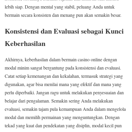
lebih siap. Dengan mental yang stabil, peluang Anda untuk
bermain secara konsisten dan menang pun akan semakin besar.
Konsistensi dan Evaluasi sebagai Kunci
Keberhasilan
Akhirnya, keberhasilan dalam bermain casino online dengan
modal minim sangat bergantung pada konsistensi dan evaluasi.
Catat setiap kemenangan dan kekalahan, termasuk strategi yang
digunakan, agar bisa menilai mana yang efektif dan mana yang
perlu diperbaiki. Jangan ragu untuk melakukan penyesuaian dan
belajar dari pengalaman. Semakin sering Anda melakukan
evaluasi, semakin tajam pula kemampuan Anda dalam mengelola
modal dan memilih permainan yang menguntungkan. Dengan
tekad yang kuat dan pendekatan yang disiplin, modal kecil pun