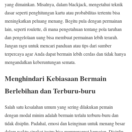
yang dimainkan. Misalnya, dalam blackjack, mengetahui teknik
dasar seperti penghitungan kartu atau probabilitas tertentu bisa
meningkatkan peluang menang. Begitu pula dengan permainan
lain, seperti roulette, di mana pengetahuan tentang pola taruhan
dan pengelolaan uang bisa membuat permainan lebih terarah.
Jangan ragu untuk mencari panduan atau tips dari sumber
terpercaya agar Anda dapat bermain lebih cerdas dan tidak hanya
mengandalkan keberuntungan semata.
Menghindari Kebiasaan Bermain
Berlebihan dan Terburu-buru
Salah satu kesalahan umum yang sering dilakukan pemain
dengan modal minim adalah bermain terlalu terburu-buru dan
tidak disiplin. Padahal, emosi dan keinginan untuk menang besar
dalam waktu singkat justru bisa mempercepat kerugian. Disiplin