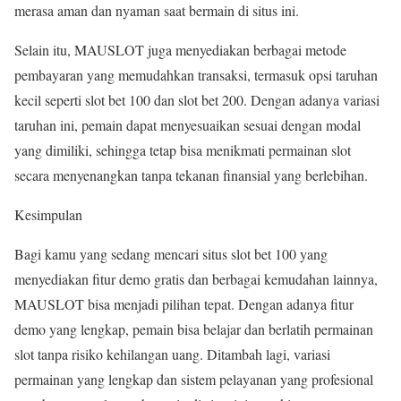
merasa aman dan nyaman saat bermain di situs ini.
Selain itu, MAUSLOT juga menyediakan berbagai metode
pembayaran yang memudahkan transaksi, termasuk opsi taruhan
kecil seperti slot bet 100 dan slot bet 200. Dengan adanya variasi
taruhan ini, pemain dapat menyesuaikan sesuai dengan modal
yang dimiliki, sehingga tetap bisa menikmati permainan slot
secara menyenangkan tanpa tekanan finansial yang berlebihan.
Kesimpulan
Bagi kamu yang sedang mencari situs slot bet 100 yang
menyediakan fitur demo gratis dan berbagai kemudahan lainnya,
MAUSLOT bisa menjadi pilihan tepat. Dengan adanya fitur
demo yang lengkap, pemain bisa belajar dan berlatih permainan
slot tanpa risiko kehilangan uang. Ditambah lagi, variasi
permainan yang lengkap dan sistem pelayanan yang profesional