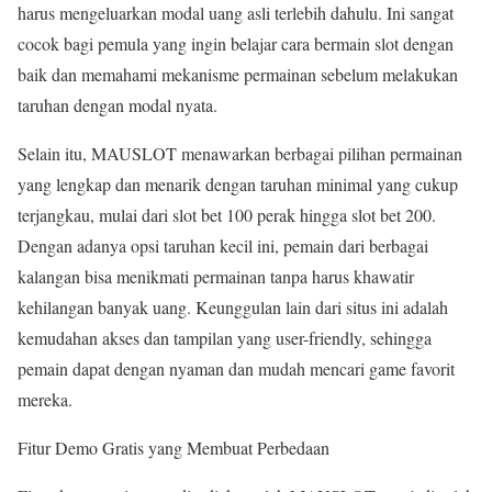
harus mengeluarkan modal uang asli terlebih dahulu. Ini sangat
cocok bagi pemula yang ingin belajar cara bermain slot dengan
baik dan memahami mekanisme permainan sebelum melakukan
taruhan dengan modal nyata.
Selain itu, MAUSLOT menawarkan berbagai pilihan permainan
yang lengkap dan menarik dengan taruhan minimal yang cukup
terjangkau, mulai dari slot bet 100 perak hingga slot bet 200.
Dengan adanya opsi taruhan kecil ini, pemain dari berbagai
kalangan bisa menikmati permainan tanpa harus khawatir
kehilangan banyak uang. Keunggulan lain dari situs ini adalah
kemudahan akses dan tampilan yang user-friendly, sehingga
pemain dapat dengan nyaman dan mudah mencari game favorit
mereka.
Fitur Demo Gratis yang Membuat Perbedaan