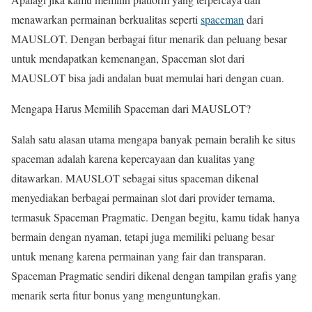
menawarkan permainan berkualitas seperti
spaceman
dari
MAUSLOT. Dengan berbagai fitur menarik dan peluang besar
untuk mendapatkan kemenangan, Spaceman slot dari
MAUSLOT bisa jadi andalan buat memulai hari dengan cuan.
Mengapa Harus Memilih Spaceman dari MAUSLOT?
Salah satu alasan utama mengapa banyak pemain beralih ke situs
spaceman adalah karena kepercayaan dan kualitas yang
ditawarkan. MAUSLOT sebagai situs spaceman dikenal
menyediakan berbagai permainan slot dari provider ternama,
termasuk Spaceman Pragmatic. Dengan begitu, kamu tidak hanya
bermain dengan nyaman, tetapi juga memiliki peluang besar
untuk menang karena permainan yang fair dan transparan.
Spaceman Pragmatic sendiri dikenal dengan tampilan grafis yang
menarik serta fitur bonus yang menguntungkan.