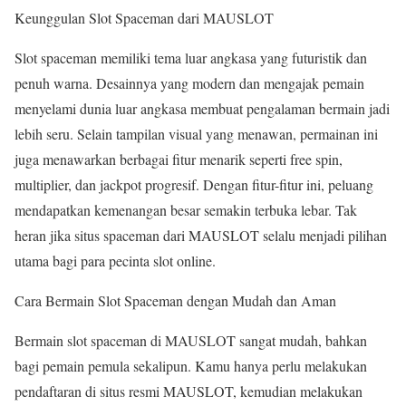
Keunggulan Slot Spaceman dari MAUSLOT
Slot spaceman memiliki tema luar angkasa yang futuristik dan
penuh warna. Desainnya yang modern dan mengajak pemain
menyelami dunia luar angkasa membuat pengalaman bermain jadi
lebih seru. Selain tampilan visual yang menawan, permainan ini
juga menawarkan berbagai fitur menarik seperti free spin,
multiplier, dan jackpot progresif. Dengan fitur-fitur ini, peluang
mendapatkan kemenangan besar semakin terbuka lebar. Tak
heran jika situs spaceman dari MAUSLOT selalu menjadi pilihan
utama bagi para pecinta slot online.
Cara Bermain Slot Spaceman dengan Mudah dan Aman
Bermain slot spaceman di MAUSLOT sangat mudah, bahkan
bagi pemain pemula sekalipun. Kamu hanya perlu melakukan
pendaftaran di situs resmi MAUSLOT, kemudian melakukan