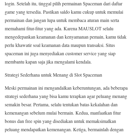
login. Setelah itu, tinggal pilih permainan Spaceman dari daftar
game yang tersedia. Pastikan saldo kamu cukup untuk memulai
permainan dan jangan lupa untuk membaca aturan main serta
memahami fitur-fitur yang ada. Karena MAUSLOT selalu
mengedepankan keamanan dan kenyamanan pemain, kamu tidak
perlu khawatir soal keamanan data maupun transaksi. Situs
spaceman ini juga menyediakan customer service yang siap
membantu kapan saja jika mengalami kendala.
Strategi Sederhana untuk Menang di Slot Spaceman
Meski permainan ini mengandalkan keberuntungan, ada beberapa
strategi sederhana yang bisa kamu terapkan agar peluang menang
semakin besar. Pertama, selalu tentukan batas kekalahan dan
kemenangan sebelum mulai bermain. Kedua, manfaatkan fitur
bonus dan free spin yang disediakan untuk memaksimalkan
peluang mendapatkan kemenangan. Ketiga, bermainlah dengan