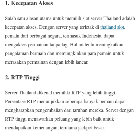
1. Kecepatan Akses
Salah satu alasan utama untuk memilih slot server Thailand adalah
kecepatan akses. Dengan server yang terletak di
thailand slot
,
pemain dari berbagai negara, termasuk Indonesia, dapat
mengakses permainan tanpa lag. Hal ini tentu meningkatkan
pengalaman bermain dan memungkinkan para pemain untuk
merasakan permainan dengan lebih lancar.
2. RTP Tinggi
Server Thailand dikenal memiliki RTP yang lebih tinggi.
Persentase RTP menunjukkan seberapa banyak pemain dapat
mengharapkan pengembalian dari taruhan mereka. Server dengan
RTP tinggi menawarkan peluang yang lebih baik untuk
mendapatkan kemenangan, terutama jackpot besar.