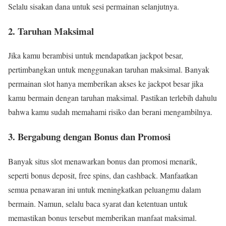
Selalu sisakan dana untuk sesi permainan selanjutnya.
2. Taruhan Maksimal
Jika kamu berambisi untuk mendapatkan jackpot besar,
pertimbangkan untuk menggunakan taruhan maksimal. Banyak
permainan slot hanya memberikan akses ke jackpot besar jika
kamu bermain dengan taruhan maksimal. Pastikan terlebih dahulu
bahwa kamu sudah memahami risiko dan berani mengambilnya.
3. Bergabung dengan Bonus dan Promosi
Banyak situs slot menawarkan bonus dan promosi menarik,
seperti bonus deposit, free spins, dan cashback. Manfaatkan
semua penawaran ini untuk meningkatkan peluangmu dalam
bermain. Namun, selalu baca syarat dan ketentuan untuk
memastikan bonus tersebut memberikan manfaat maksimal.