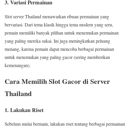
3. Variasi Permainan
Slot server Thailand menawarkan ribuan permainan yang
bervariasi. Dari tema klasik hingga tema modern yang seru,
pemain memiliki banyak pilihan untuk menemukan permainan
yang paling mereka sukai. Ini juga meningkatkan peluang
menang, karena pemain dapat mencoba berbagai permainan
untuk menemukan yang paling gacor (sering memberikan
kemenangan).
Cara Memilih Slot Gacor di Server
Thailand
1. Lakukan Riset
Sebelum mulai bermain, lakukan riset tentang berbagai permainan