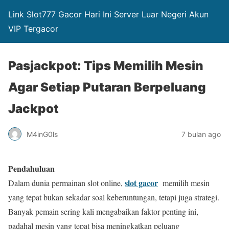
Link Slot777 Gacor Hari Ini Server Luar Negeri Akun
VIP Tergacor
Pasjackpot: Tips Memilih Mesin
Agar Setiap Putaran Berpeluang
Jackpot
M4inG0ls
7 bulan ago
Pendahuluan
slot gacor
Dalam dunia permainan slot online,
memilih mesin
yang tepat bukan sekadar soal keberuntungan, tetapi juga strategi.
Banyak pemain sering kali mengabaikan faktor penting ini,
padahal mesin yang tepat bisa meningkatkan peluang