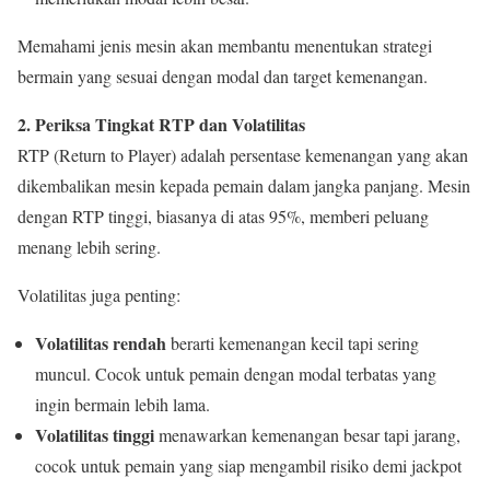
Memahami jenis mesin akan membantu menentukan strategi
bermain yang sesuai dengan modal dan target kemenangan.
2. Periksa Tingkat RTP dan Volatilitas
RTP (Return to Player) adalah persentase kemenangan yang akan
dikembalikan mesin kepada pemain dalam jangka panjang. Mesin
dengan RTP tinggi, biasanya di atas 95%, memberi peluang
menang lebih sering.
Volatilitas juga penting:
Volatilitas rendah
berarti kemenangan kecil tapi sering
muncul. Cocok untuk pemain dengan modal terbatas yang
ingin bermain lebih lama.
Volatilitas tinggi
menawarkan kemenangan besar tapi jarang,
cocok untuk pemain yang siap mengambil risiko demi jackpot