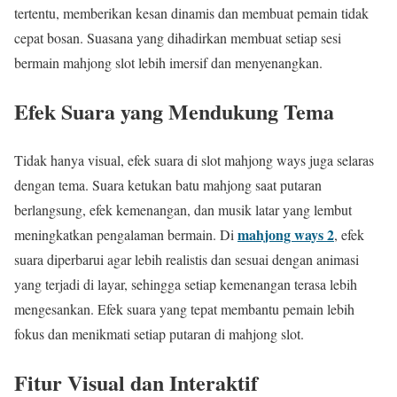
tertentu, memberikan kesan dinamis dan membuat pemain tidak
cepat bosan. Suasana yang dihadirkan membuat setiap sesi
bermain mahjong slot lebih imersif dan menyenangkan.
Efek Suara yang Mendukung Tema
Tidak hanya visual, efek suara di slot mahjong ways juga selaras
dengan tema. Suara ketukan batu mahjong saat putaran
berlangsung, efek kemenangan, dan musik latar yang lembut
mahjong ways 2
meningkatkan pengalaman bermain. Di
, efek
suara diperbarui agar lebih realistis dan sesuai dengan animasi
yang terjadi di layar, sehingga setiap kemenangan terasa lebih
mengesankan. Efek suara yang tepat membantu pemain lebih
fokus dan menikmati setiap putaran di mahjong slot.
Fitur Visual dan Interaktif