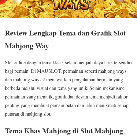
Review Lengkap Tema dan Grafik Slot
Mahjong Way
Slot online dengan tema klasik selalu menjadi daya tarik tersendiri
bagi pemain. Di MAUSLOT, permainan seperti mahjong ways
dan mahjong ways 2 menawarkan pengalaman bermain yang
berbeda melalui visual dan tema yang unik. Selain mekanisme
permainan yang menarik, grafik dan desain tema menjadi faktor
penting yang membuat pemain betah dan lebih menikmati setiap
putaran di mahjong slot.
Tema Khas Mahjong di Slot Mahjong