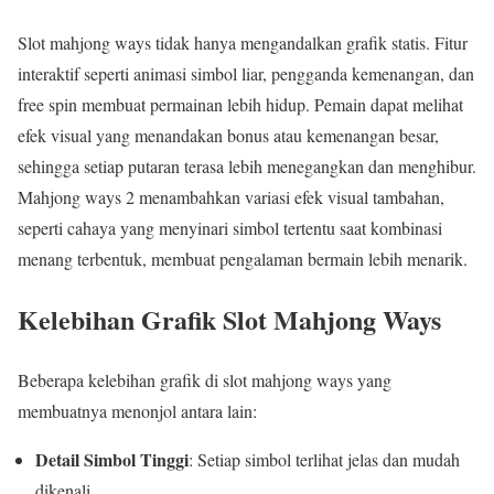
Slot mahjong ways tidak hanya mengandalkan grafik statis. Fitur
interaktif seperti animasi simbol liar, pengganda kemenangan, dan
free spin membuat permainan lebih hidup. Pemain dapat melihat
efek visual yang menandakan bonus atau kemenangan besar,
sehingga setiap putaran terasa lebih menegangkan dan menghibur.
Mahjong ways 2 menambahkan variasi efek visual tambahan,
seperti cahaya yang menyinari simbol tertentu saat kombinasi
menang terbentuk, membuat pengalaman bermain lebih menarik.
Kelebihan Grafik Slot Mahjong Ways
Beberapa kelebihan grafik di slot mahjong ways yang
membuatnya menonjol antara lain:
Detail Simbol Tinggi
: Setiap simbol terlihat jelas dan mudah
dikenali.