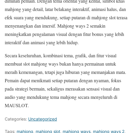
diminati pemain. Dengan tema oriental yang kental, simbol khas
mahjong yang detail, latar belakang interaktif, animasi halus, dan
efek suara yang mendukung, setiap putaran di mahjong slot terasa
menyenangkan dan imersif. Mahjong ways 2 semakin
meningkatkan pengalaman visual dengan fitur bonus yang lebih
interaktif dan animasi yang lebih hidup.
Secara keseluruhan, kombinasi tema, grafik, dan fitur visual
membuat slot mahjong ways bukan hanya permainan untuk
meraih kemenangan, tetapi juga hiburan yang memanjakan mata.
Pemain dapat menikmati setiap putaran dengan nyaman, fokus
pada strategi bermain, sekaligus merasakan sensasi visual dan
audio yang mendukung tema mahjong secara menyeluruh di
MAUSLOT.
Categories:
Uncategorized
Tags:
mahjong
,
mahjong slot
,
mahjong ways
,
mahjong ways 2
,