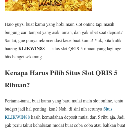
Halo guys, buat kamu yang hobi main slot online tapi masih
bingung cari tempat yang asik, aman, dan gak ribet soal deposit?
Santai, gue punya rekomendasi kece buat kamu! Yuk, kita kulik
KLIKWIN88
bareng
— situs slot QRIS 5 ribuan yang lagi nge-
hits banget sekarang.
Kenapa Harus Pilih Situs Slot QRIS 5
Ribuan?
Pertama-tama, buat kamu yang baru mulai main slot online, tentu
budget jadi hal penting, kan? Nah, di sini nih serunya
Situs
KLIKWIN88
kasih kemudahan deposit mulai dari 5 ribu aja. Jadi
gak perlu takut kehabisan modal buat coba-coba atau bahkan buat