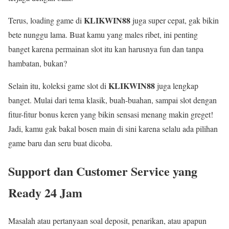
KLIKWIN88
Terus, loading game di
juga super cepat, gak bikin
bete nunggu lama. Buat kamu yang males ribet, ini penting
banget karena permainan slot itu kan harusnya fun dan tanpa
hambatan, bukan?
KLIKWIN88
Selain itu, koleksi game slot di
juga lengkap
banget. Mulai dari tema klasik, buah-buahan, sampai slot dengan
fitur-fitur bonus keren yang bikin sensasi menang makin greget!
Jadi, kamu gak bakal bosen main di sini karena selalu ada pilihan
game baru dan seru buat dicoba.
Support dan Customer Service yang
Ready 24 Jam
Masalah atau pertanyaan soal deposit, penarikan, atau apapun