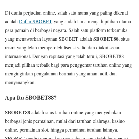
Di dunia perjudian online, salah satu nama yang paling dikenal
adalah
Daftar SBOBET
yang sudah lama menjadi pilihan utama
para pemain di berbagai negara. Salah satu platform terkemuka
SBOBET88
yang menawarkan layanan SBOBET adalah
, situs
resmi yang telah memperoleh lisensi valid dan diakui secara
internasional. Dengan reputasi yang telah teruji, SBOBET88
menjadi pilihan terbaik bagi para penggemar taruhan online yang
menginginkan pengalaman bermain yang aman, adil, dan
menyenangkan.
Apa Itu SBOBET88?
SBOBET88
adalah situs taruhan online yang menyediakan
berbagai jenis permainan, mulai dari taruhan olahraga, kasino
online, permainan slot, hingga permainan taruhan lainnya.
SBOBET sendiri merupakan perusahaan yang telah beroperasi