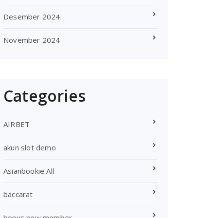
Desember 2024
November 2024
Categories
AIRBET
akun slot demo
Asianbookie All
baccarat
bonus new member