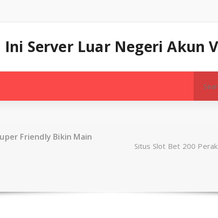
i Ini Server Luar Negeri Akun 
Search
for:
uper Friendly Bikin Main
Situs Slot Bet 200 Pera