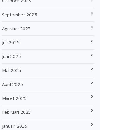
Oktober 2025
September 2025
Agustus 2025
Juli 2025
Juni 2025
Mei 2025
April 2025
Maret 2025
Februari 2025
Januari 2025