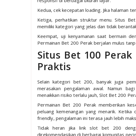
responsif di berbagai ukuran layar.
Kedua, cek kecepatan loading. Jika halaman te
Ketiga, perhatikan struktur menu. Situs B
memiliki kategori yang jelas dan tidak beranta
Keempat, uji kenyamanan saat bermain demo 
Permainan Bet 200 Perak berjalan mulus tanpa
Situs Bet 100 Perak 
Praktis
Selain kategori bet 200, banyak juga pe
merasakan pengalaman awal. Namun bagi y
menaikkan risiko terlalu jauh, Slot Bet 200 Pera
Permainan Bet 200 Perak memberikan kese
peluang kemenangan yang menarik. Ketika di
friendly, pengalaman ini terasa jauh lebih maks
Tidak heran jika link slot bet 200 den
direkomendasikan di berbagai komunitas pecin