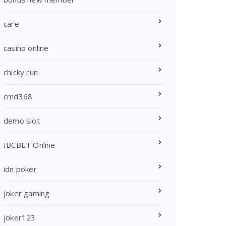
care
casino online
chicky run
cmd368
demo slot
IBCBET Online
idn poker
joker gaming
joker123