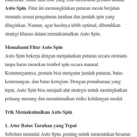
Auto Spin
. Fitur ini memungkinkan putaran mesin berjalan
otomatis sesuai pengaturan taruhan dan jumlah spin yang
diinginkan. Namun, agar hasilnya lebih optimal, dibutuhkan
strategi khusus dalam memaksimalkan Auto Spin.
Memahami Fitur Auto Spin
Auto Spin bekerja dengan menjalankan putaran secara otomatis
tanpa harus menekan tombol spin secara manual.
Keuntungannya, pemain bisa mengatur jumlah putaran, batas
kemenangan, dan batas kerugian. Dengan pemahaman yang
tepat, Auto Spin bisa menjadi alat strategis untuk meningkatkan
peluang menang dan meminimalkan risiko kehilangan modal.
Trik Memaksimalkan Auto Spin
1. Atur Batas Taruhan yang Tepat
Sebelum memulai Auto Spin, penting untuk menentukan besaran