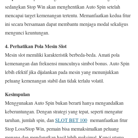
sedangkan Stop Win akan menghentikan Auto Spin setelah
mencapai target kemenangan tertentu. Memanfaatkan kedua fitur
ini secara bersamaan dapat membantu menjaga modal sekaligus
mengunci keuntungan.
4. Perhatikan Pola Mesin Slot
Mesin slot memiliki karakteristik berbeda-beda. Amati pola
kemenangan dan frekuensi munculnya simbol bonus. Auto Spin
lebih efektif jika dijalankan pada mesin yang menunjukkan
peluang kemenangan stabil dan tidak terlalu volatil.
Kesimpulan
Menggunakan Auto Spin bukan berarti hanya mengandalkan
keberuntungan. Dengan strategi yang tepat, seperti mengatur
taruhan, jumlah spin, dan
SLOT BET 100
memanfaatkan fitur
Stop Loss/Stop Win, pemain bisa memaksimalkan peluang
menang dan mendapatkan hasil lebih maksimal. Kunci utama