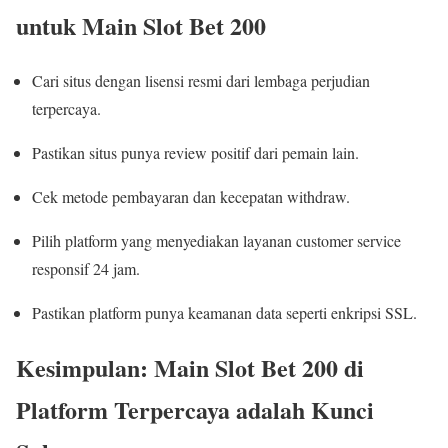
untuk Main Slot Bet 200
Cari situs dengan lisensi resmi dari lembaga perjudian
terpercaya.
Pastikan situs punya review positif dari pemain lain.
Cek metode pembayaran dan kecepatan withdraw.
Pilih platform yang menyediakan layanan customer service
responsif 24 jam.
Pastikan platform punya keamanan data seperti enkripsi SSL.
Kesimpulan: Main Slot Bet 200 di
Platform Terpercaya adalah Kunci