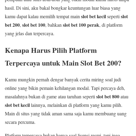
hasil. Di sini, aku bakal bongkar keuntungan luar biasa yang
slot bet kecil
slot
kamu dapat kalau memilih tempat main
seperti
bet 200
slot bet 100
slot bet 100 perak
,
, bahkan
, di platform
yang jelas dan terpercaya.
Kenapa Harus Pilih Platform
Terpercaya untuk Main Slot Bet 200?
Kamu mungkin pernah dengar banyak cerita miring soal judi
online yang bikin pemain kehilangan modal. Tapi percaya deh,
slot bet 800
masalahnya bukan di game atau taruhan seperti
atau
slot bet kecil
lainnya, melainkan di platform yang kamu pilih.
Main di situs yang tidak aman sama saja kamu membuang uang
secara percuma.
Platform terpercaya bukan hanya soal lisensi resmi, tapi juga