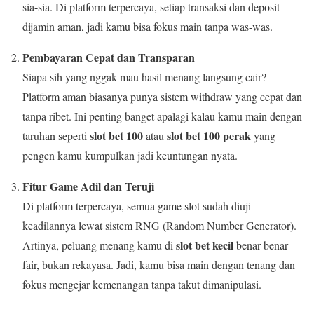
sia-sia. Di platform terpercaya, setiap transaksi dan deposit
dijamin aman, jadi kamu bisa fokus main tanpa was-was.
Pembayaran Cepat dan Transparan
Siapa sih yang nggak mau hasil menang langsung cair?
Platform aman biasanya punya sistem withdraw yang cepat dan
tanpa ribet. Ini penting banget apalagi kalau kamu main dengan
slot bet 100
slot bet 100 perak
taruhan seperti
atau
yang
pengen kamu kumpulkan jadi keuntungan nyata.
Fitur Game Adil dan Teruji
Di platform terpercaya, semua game slot sudah diuji
keadilannya lewat sistem RNG (Random Number Generator).
slot bet kecil
Artinya, peluang menang kamu di
benar-benar
fair, bukan rekayasa. Jadi, kamu bisa main dengan tenang dan
fokus mengejar kemenangan tanpa takut dimanipulasi.