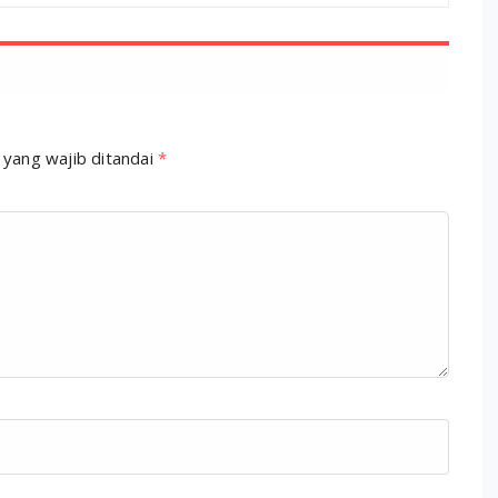
 yang wajib ditandai
*