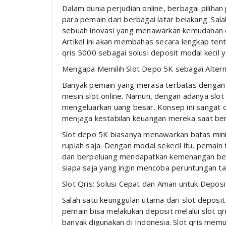
Dalam dunia perjudian online, berbagai pilih
para pemain dari berbagai latar belakang. Sal
sebuah inovasi yang menawarkan kemudahan d
Artikel ini akan membahas secara lengkap tent
qris 5000 sebagai solusi deposit modal kecil
Mengapa Memilih Slot Depo 5K sebagai Alterna
Banyak pemain yang merasa terbatas dengan 
mesin slot online. Namun, dengan adanya slot
mengeluarkan uang besar. Konsep ini sangat 
menjaga kestabilan keuangan mereka saat berm
Slot depo 5K biasanya menawarkan batas minim
rupiah saja. Dengan modal sekecil itu, pemain
dan berpeluang mendapatkan kemenangan besar
siapa saja yang ingin mencoba peruntungan t
Slot Qris: Solusi Cepat dan Aman untuk Deposi
Salah satu keunggulan utama dari slot deposi
pemain bisa melakukan deposit melalui slot 
banyak digunakan di Indonesia. Slot qris me