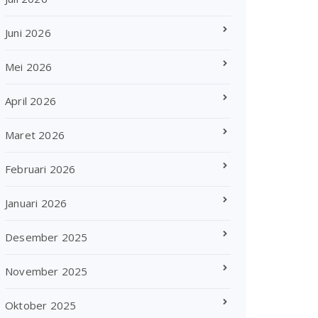
Juni 2026
Mei 2026
April 2026
Maret 2026
Februari 2026
Januari 2026
Desember 2025
November 2025
Oktober 2025