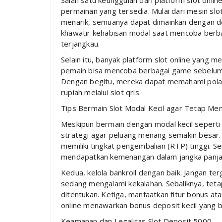
Salah satu keunggulan dari platform slot on
permainan yang tersedia. Mulai dari mesin sl
menarik, semuanya dapat dimainkan dengan de
khawatir kehabisan modal saat mencoba berb
terjangkau.
Selain itu, banyak platform slot online yang 
pemain bisa mencoba berbagai game sebelum 
Dengan begitu, mereka dapat memahami pola
rupiah melalui slot qris.
Tips Bermain Slot Modal Kecil agar Tetap Me
Meskipun bermain dengan modal kecil seperti
strategi agar peluang menang semakin besar.
memiliki tingkat pengembalian (RTP) tinggi. 
mendapatkan kemenangan dalam jangka panja
Kedua, kelola bankroll dengan baik. Jangan te
sedang mengalami kekalahan. Sebaliknya, teta
ditentukan. Ketiga, manfaatkan fitur bonus at
online menawarkan bonus deposit kecil yang 
Keamanan dan Legalitas Slot Deposit 5000