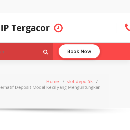
VIP Tergacor
Book Now
Home
/
slot depo 5k
/
ternatif Deposit Modal Kecil yang Menguntungkan