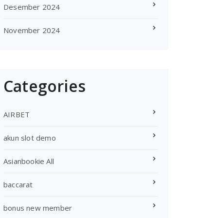
Desember 2024
November 2024
Categories
AIRBET
akun slot demo
Asianbookie All
baccarat
bonus new member