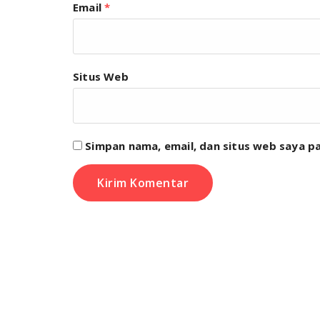
Email
*
Situs Web
Simpan nama, email, dan situs web saya p