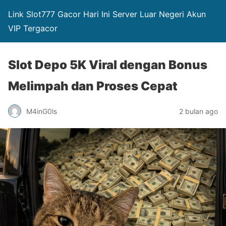
Link Slot777 Gacor Hari Ini Server Luar Negeri Akun
VIP Tergacor
Slot Depo 5K Viral dengan Bonus
Melimpah dan Proses Cepat
M4inG0ls
2 bulan ago