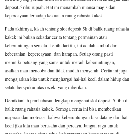
deposit 5 ribu rupiah. Hal ini menambah nuansa magis dan
kepercayaan terhadap kekuatan ruang rahasia kakek.
Pada akhirnya, kisah tentang slot deposit 5k di balik ruang rahasia
kakek ini bukan sekadar cerita tentang permainan atau
keberuntungan semata. Lebih dari itu, ini adalah simbol dari
keberanian, kepercayaan, dan harapan. Setiap orang pasti
memiliki peluang yang sama untuk meraih keberuntungan,
asalkan mau mencoba dan tidak mudah menyerah. Cerita ini juga
mengajarkan kita untuk menghargai hal-hal kecil dalam hidup dan
selalu bersyukur atas rezeki yang diberikan.
Demikianlah pembahasan lengkap mengenai slot deposit 5 ribu di
balik ruang rahasia kakek. Semoga cerita ini bisa memberikan
inspirasi dan motivasi, bahwa keberuntungan bisa datang dari hal
kecil jika kita mau berusaha dan percaya. Jangan ragu untuk
mencoba, karena siapa tahu, keberuntungan besar menanti di