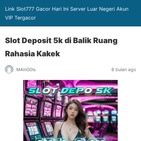
Link Slot777 Gacor Hari Ini Server Luar Negeri Akun
VIP Tergacor
Slot Deposit 5k di Balik Ruang
Rahasia Kakek
M4inG0ls
8 bulan ago