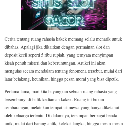
Cerita tentang ruang rahasia kakek memang selalu menarik untuk
dibahas. Apalagi jika dikaitkan dengan permainan slot dan
deposit kecil seperti 5 ribu rupiah, yang ternyata menyimpan
kisah penuh misteri dan keberuntungan. Artikel ini akan
mengulas secara mendalam tentang fenomena tersebut, mulai dari
latar belakang, keunikan, hingga pesan moral yang bisa dipetik.
Pertama-tama, mari kita bayangkan sebuah ruang rahasia yang
tersembunyi di balik kediaman kakek. Ruang ini bukan
sembarangan, melainkan tempat istimewa yang hanya diketahui
oleh keluarga tertentu. Di dalamnya, tersimpan berbagai benda
unik, mulai dari barang antik, koleksi langka, hingga mesin-mesin