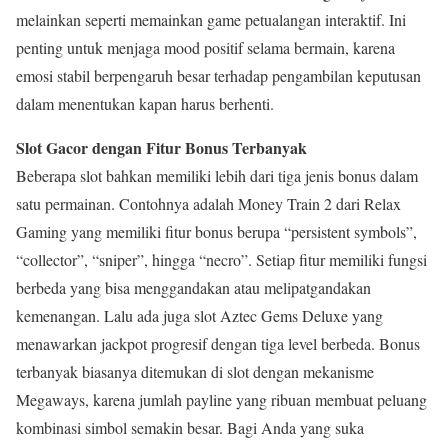
melainkan seperti memainkan game petualangan interaktif. Ini
penting untuk menjaga mood positif selama bermain, karena
emosi stabil berpengaruh besar terhadap pengambilan keputusan
dalam menentukan kapan harus berhenti.
Slot Gacor dengan Fitur Bonus Terbanyak
Beberapa slot bahkan memiliki lebih dari tiga jenis bonus dalam
satu permainan. Contohnya adalah Money Train 2 dari Relax
Gaming yang memiliki fitur bonus berupa “persistent symbols”,
“collector”, “sniper”, hingga “necro”. Setiap fitur memiliki fungsi
berbeda yang bisa menggandakan atau melipatgandakan
kemenangan. Lalu ada juga slot Aztec Gems Deluxe yang
menawarkan jackpot progresif dengan tiga level berbeda. Bonus
terbanyak biasanya ditemukan di slot dengan mekanisme
Megaways, karena jumlah payline yang ribuan membuat peluang
kombinasi simbol semakin besar. Bagi Anda yang suka