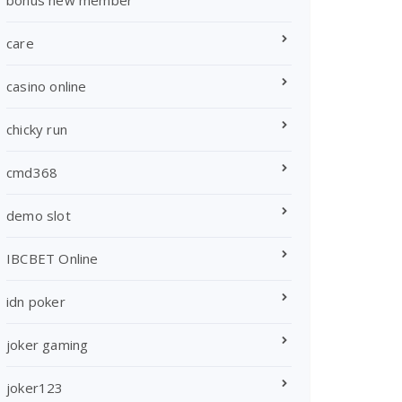
bonus new member
care
casino online
chicky run
cmd368
demo slot
IBCBET Online
idn poker
joker gaming
joker123