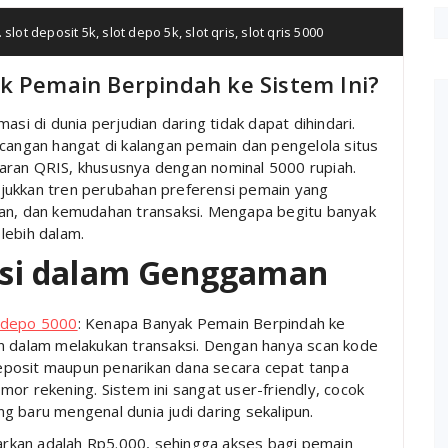
 slot deposit 5k
,
slot depo 5k
,
slot qris
,
slot qris 5000
k Pemain Berpindah ke Sistem Ini?
asi di dunia perjudian daring tidak dapat dihindari.
ncangan hangat di kalangan pemain dan pengelola situs
aran QRIS, khususnya dengan nominal 5000 rupiah.
jukkan tren perubahan preferensi pemain yang
, dan kemudahan transaksi. Mengapa begitu banyak
 lebih dalam.
si dalam Genggaman
 depo 5000
: Kenapa Banyak Pemain Berpindah ke
an dalam melakukan transaksi. Dengan hanya scan kode
eposit maupun penarikan dana secara cepat tanpa
or rekening. Sistem ini sangat user-friendly, cocok
g baru mengenal dunia judi daring sekalipun.
warkan adalah Rp5.000, sehingga akses bagi pemain