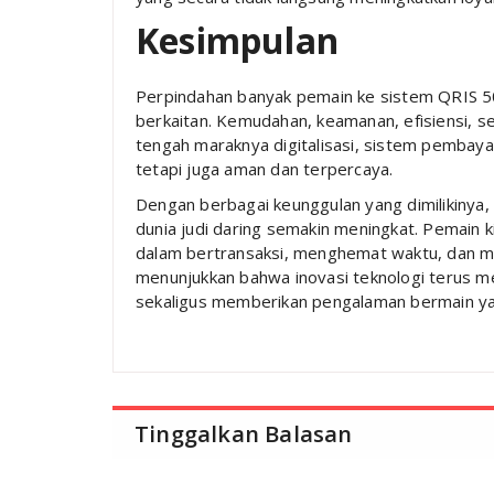
Kesimpulan
Perpindahan banyak pemain ke sistem QRIS 500
berkaitan. Kemudahan, keamanan, efisiensi, s
tengah maraknya digitalisasi, sistem pembayar
tetapi juga aman dan terpercaya.
Dengan berbagai keunggulan yang dimilikinya
dunia judi daring semakin meningkat. Pemain 
dalam bertransaksi, menghemat waktu, dan m
menunjukkan bahwa inovasi teknologi terus me
sekaligus memberikan pengalaman bermain ya
Tinggalkan Balasan