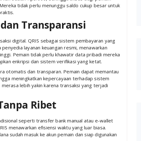
 Mereka tidak perlu menunggu saldo cukup besar untuk
raktis.
dan Transparansi
saksi digital. QRIS sebagai sistem pembayaran yang
pa penyedia layanan keuangan resmi, menawarkan
inggi. Pemain tidak perlu khawatir data pribadi mereka
kan enkripsi dan sistem verifikasi yang ketat.
secara otomatis dan transparan. Pemain dapat memantau
ingga meningkatkan kepercayaan terhadap sistem
n merasa lebih yakin karena transaksi yang terjadi
 Tanpa Ribet
sional seperti transfer bank manual atau e-wallet
RIS menawarkan efisiensi waktu yang luar biasa.
ana sudah masuk ke akun pemain dan siap digunakan