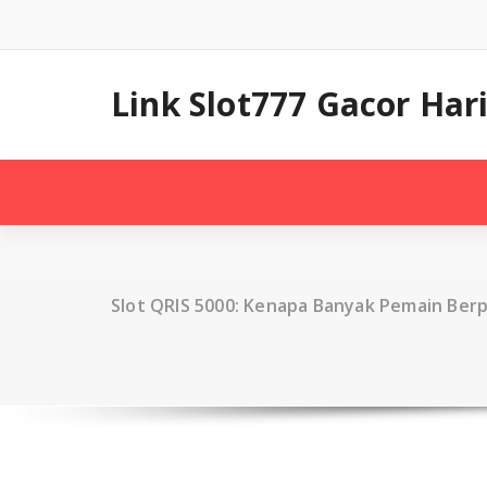
Skip
to
content
Link Slot777 Gacor Har
Slot QRIS 5000: Kenapa Banyak Pemain Berp