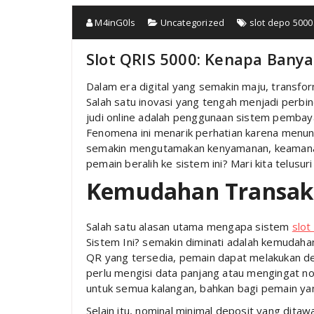
M4inG0ls
Uncategorized
slot depo 5000.
Slot QRIS 5000: Kenapa Banya
Dalam era digital yang semakin maju, transform
Salah satu inovasi yang tengah menjadi perbi
judi online adalah penggunaan sistem pembay
Fenomena ini menarik perhatian karena menun
semakin mengutamakan kenyamanan, keamanan
pemain beralih ke sistem ini? Mari kita telusuri
Kemudahan Transak
Salah satu alasan utama mengapa sistem
slot
Sistem Ini? semakin diminati adalah kemudah
QR yang tersedia, pemain dapat melakukan d
perlu mengisi data panjang atau mengingat nom
untuk semua kalangan, bahkan bagi pemain yan
Selain itu, nominal minimal deposit yang dita