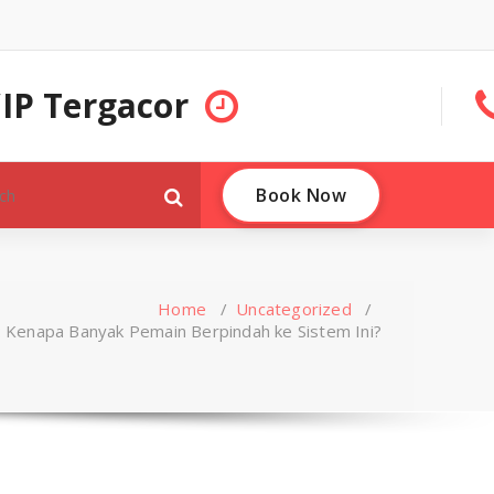
VIP Tergacor
Book Now
Home
/
Uncategorized
/
: Kenapa Banyak Pemain Berpindah ke Sistem Ini?