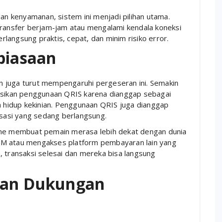
 kenyamanan, sistem ini menjadi pilihan utama.
transfer berjam-jam atau mengalami kendala koneksi
langsung praktis, cepat, dan minim risiko error.
biasaan
aan juga turut mempengaruhi pergeseran ini. Semakin
ikan penggunaan QRIS karena dianggap sebagai
hidup kekinian. Penggunaan QRIS juga dianggap
isasi yang sedang berlangsung.
one membuat pemain merasa lebih dekat dengan dunia
e ATM atau mengakses platform pembayaran lain yang
, transaksi selesai dan mereka bisa langsung
 dan Dukungan