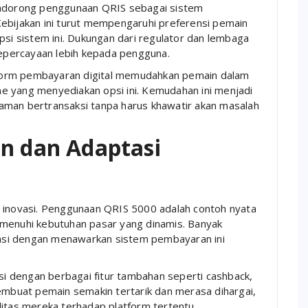
mendorong penggunaan QRIS sebagai sistem
ebijakan ini turut mempengaruhi preferensi pemain
psi sistem ini. Dukungan dari regulator dan lembaga
percayaan lebih kepada pengguna.
latform pembayaran digital memudahkan pemain dalam
line yang menyediakan opsi ini. Kemudahan ini menjadi
aman bertransaksi tanpa harus khawatir akan masalah
an dan Adaptasi
t inovasi. Penggunaan QRIS 5000 adalah contoh nyata
emenuhi kebutuhan pasar yang dinamis. Banyak
ovasi dengan menawarkan sistem pembayaran ini
 dengan berbagai fitur tambahan seperti cashback,
membuat pemain semakin tertarik dan merasa dihargai,
litas mereka terhadap platform tertentu.