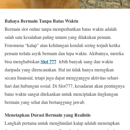
Bahaya Bermain Tanpa Batas Waktu
Bermain slot online tanpa memperhatikan batas waktu adalah
salah satu kesalahan paling umum yang dilakukan pemain.
Fenomena “kalap” atau kehilangan kendali sering terjadi ketika
pemain terlalu asyik bermain dan lupa waktu. Akibatnya, mereka
Slot 777
bisa menghabiskan
lebih banyak uang dan waktu
daripada yang direncanakan. Hal ini tidak hanya merugikan
secara finansial, tetapi juga dapat mengganggu aktivitas sehari-
hari dan hubungan sosial. Di Slot777, kesadaran akan pentingnya
batas waktu sangat ditekankan untuk menciptakan lingkungan
bermain yang sehat dan bertanggung jawab.
Menetapkan Durasi Bermain yang Realistis
Langkah pertama untuk menghindari kalap adalah menetapkan