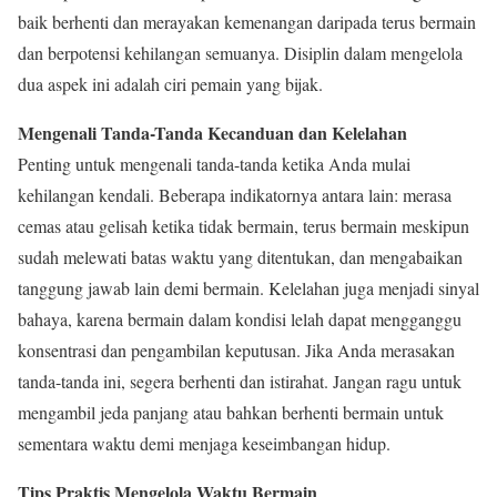
baik berhenti dan merayakan kemenangan daripada terus bermain
dan berpotensi kehilangan semuanya. Disiplin dalam mengelola
dua aspek ini adalah ciri pemain yang bijak.
Mengenali Tanda-Tanda Kecanduan dan Kelelahan
Penting untuk mengenali tanda-tanda ketika Anda mulai
kehilangan kendali. Beberapa indikatornya antara lain: merasa
cemas atau gelisah ketika tidak bermain, terus bermain meskipun
sudah melewati batas waktu yang ditentukan, dan mengabaikan
tanggung jawab lain demi bermain. Kelelahan juga menjadi sinyal
bahaya, karena bermain dalam kondisi lelah dapat mengganggu
konsentrasi dan pengambilan keputusan. Jika Anda merasakan
tanda-tanda ini, segera berhenti dan istirahat. Jangan ragu untuk
mengambil jeda panjang atau bahkan berhenti bermain untuk
sementara waktu demi menjaga keseimbangan hidup.
Tips Praktis Mengelola Waktu Bermain