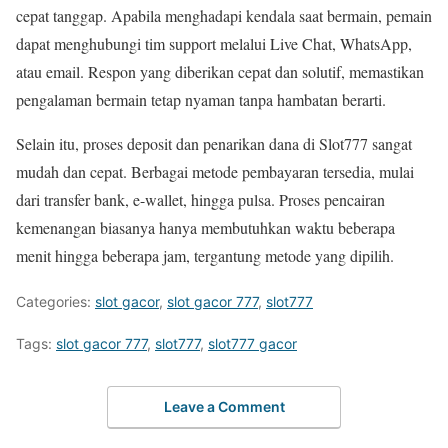
cepat tanggap. Apabila menghadapi kendala saat bermain, pemain
dapat menghubungi tim support melalui Live Chat, WhatsApp,
atau email. Respon yang diberikan cepat dan solutif, memastikan
pengalaman bermain tetap nyaman tanpa hambatan berarti.
Selain itu, proses deposit dan penarikan dana di Slot777 sangat
mudah dan cepat. Berbagai metode pembayaran tersedia, mulai
dari transfer bank, e-wallet, hingga pulsa. Proses pencairan
kemenangan biasanya hanya membutuhkan waktu beberapa
menit hingga beberapa jam, tergantung metode yang dipilih.
Categories:
slot gacor
,
slot gacor 777
,
slot777
Tags:
slot gacor 777
,
slot777
,
slot777 gacor
Leave a Comment