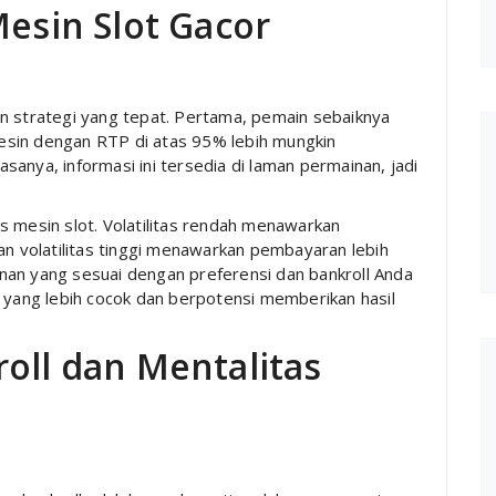
Mesin Slot Gacor
n strategi yang tepat. Pertama, pemain sebaiknya
esin dengan RTP di atas 95% lebih mungkin
anya, informasi ini tersedia di laman permainan, jadi
s mesin slot. Volatilitas rendah menawarkan
an volatilitas tinggi menawarkan pembayaran lebih
nan yang sesuai dengan preferensi dan bankroll Anda
ang lebih cocok dan berpotensi memberikan hasil
oll dan Mentalitas