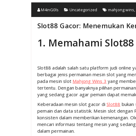
M4inG0ls
Uncategorized
mahjong wins
Slot88 Gacor: Menemukan Ke
1. Memahami Slot88
Slot88 adalah salah satu platform judi online
berbagai jenis permainan mesin slot yang men
pada mesin slot
Mahjong Wins 3
yang member
tertentu. Dengan banyaknya pilihan permainan
yang sedang gacor agar pemain dapat memak
Keberadaan mesin slot gacor di
Slot88
bukan s
pemain dan data statistik. Mesin slot dengan 
konsisten dalam memberikan kemenangan. Oleh
mencari informasi tentang mesin yang sedang
dalam permainan.