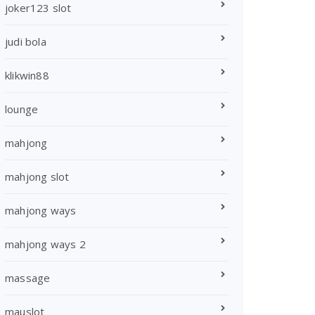
joker123 slot
judi bola
klikwin88
lounge
mahjong
mahjong slot
mahjong ways
mahjong ways 2
massage
mauslot