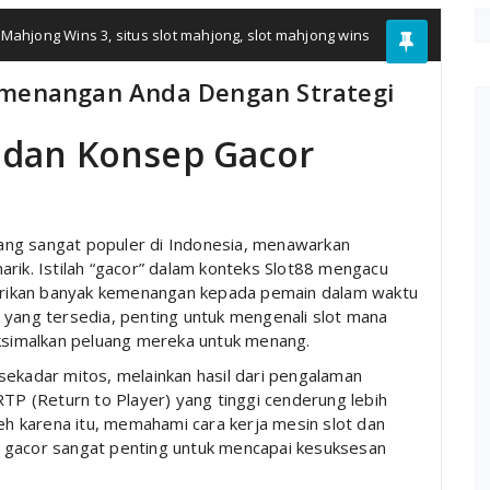
,
Mahjong Wins 3
,
situs slot mahjong
,
slot mahjong wins
menangan Anda Dengan Strategi
 dan Konsep Gacor
 yang sangat populer di Indonesia, menawarkan
arik. Istilah “gacor” dalam konteks Slot88 mengacu
ikan banyak kemenangan kepada pemain dalam waktu
 yang tersedia, penting untuk mengenali slot mana
simalkan peluang mereka untuk menang.
ekadar mitos, melainkan hasil dari pengalaman
RTP (Return to Player) yang tinggi cenderung lebih
 karena itu, memahami cara kerja mesin slot dan
 gacor sangat penting untuk mencapai kesuksesan