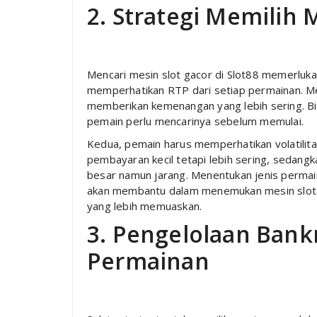
2. Strategi Memilih 
Mencari mesin slot gacor di Slot88 memerluka
memperhatikan RTP dari setiap permainan. M
memberikan kemenangan yang lebih sering. Bias
pemain perlu mencarinya sebelum memulai.
Kedua, pemain harus memperhatikan volatilita
pembayaran kecil tetapi lebih sering, sedangk
besar namun jarang. Menentukan jenis permai
akan membantu dalam menemukan mesin slot y
yang lebih memuaskan.
3. Pengelolaan Bankr
Permainan