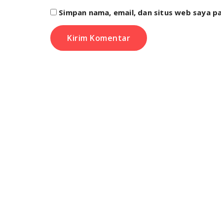
Simpan nama, email, dan situs web saya p