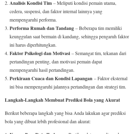
Analisis Kondisi Tim
– Meliputi kondisi pemain utama,
cedera, suspensi, dan faktor internal lainnya yang
mempengaruhi performa.
Performa Rumah dan Tandang
– Beberapa tim memiliki
keunggulan saat bermain di kandang, sehingga pengaruh faktor
ini harus diperhitungkan.
Faktor Psikologi dan Motivasi
– Semangat tim, tekanan dari
pertandingan penting, dan motivasi pemain dapat
mempengaruhi hasil pertandingan.
Perkiraan Cuaca dan Kondisi Lapangan
– Faktor eksternal
ini bisa mempengaruhi jalannya pertandingan dan strategi tim.
Langkah-Langkah Membuat Prediksi Bola yang Akurat
Berikut beberapa langkah yang bisa Anda lakukan agar prediksi
bola yang dibuat lebih profesional dan akurat: