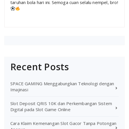
taruhan bola hari ini. Semoga cuan selalu nempel, bro!
Recent Posts
SPACE GAMING Menggabungkan Teknologi dengan
Imajinasi
Slot Deposit QRIS 10K dan Perkembangan Sistem
Digital pada Slot Game Online
Cara Klaim Kemenangan Slot Gacor Tanpa Potongan