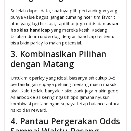
Setelah dapet data, saatnya pilih pertandingan yang
punya value bagus. Jangan cuma ngincer tim favorit
atau yang lagi hits aja, tapi lihat juga odds dan
asian
bookies handicap
yang mereka kasih. Kadang
taruhan di tim underdog dengan handicap tertentu
bisa bikin parlay lo makin potensial.
3. Kombinasikan Pilihan
dengan Matang
Untuk mix parlay yang ideal, biasanya sih cukup 3-5
pertandingan supaya peluang menang masih masuk
akal. Kalo terlalu banyak, risiko zonk juga makin gede.
Asianbookie all sering ngasih tips gimana nyusun
kombinasi pertandingan supaya tetap balance antara
risiko dan reward.
4. Pantau Pergerakan Odds
Sampai Waktu Pasang