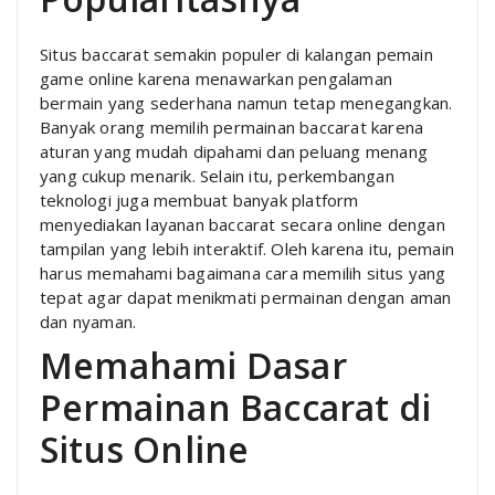
Situs baccarat semakin populer di kalangan pemain
game online karena menawarkan pengalaman
bermain yang sederhana namun tetap menegangkan.
Banyak orang memilih permainan baccarat karena
aturan yang mudah dipahami dan peluang menang
yang cukup menarik. Selain itu, perkembangan
teknologi juga membuat banyak platform
menyediakan layanan baccarat secara online dengan
tampilan yang lebih interaktif. Oleh karena itu, pemain
harus memahami bagaimana cara memilih situs yang
tepat agar dapat menikmati permainan dengan aman
dan nyaman.
Memahami Dasar
Permainan Baccarat di
Situs Online