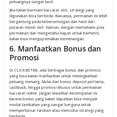
peluangnya sangat kecil.
Jika kalian bermain baccarat slot, strategi yang
digunakan bisa berbeda. Biasanya, permainan ini lebih
bergantung pada keberuntungan dan hasil dari
putaran mesin slot. Namun, dengan memahami pola
permainan dan mengetahui kapan untuk berhenti,
kalian bisa mengoptimalkan kemenangan.
6. Manfaatkan Bonus dan
Promosi
Di CLICKBET88, ada berbagai bonus dan promosi
yang bisa kalian manfaatkan untuk meningkatkan
peluang menang. Mulai dari bonus deposit pertama,
cashback, hingga promosi khusus untuk permainan
baccarat online. Jangan lewatkan kesempatan ini
karena bonus yang kalian dapatkan bisa menjadi
modal tambahan yang sangat berguna untuk
memperbesar taruhan atau mencoba strategi yang
berbeda.