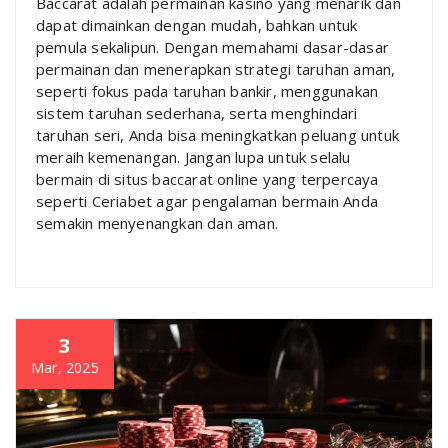
Baccarat adalah permainan kasino yang menarik dan
dapat dimainkan dengan mudah, bahkan untuk
pemula sekalipun. Dengan memahami dasar-dasar
permainan dan menerapkan strategi taruhan aman,
seperti fokus pada taruhan bankir, menggunakan
sistem taruhan sederhana, serta menghindari
taruhan seri, Anda bisa meningkatkan peluang untuk
meraih kemenangan. Jangan lupa untuk selalu
bermain di situs baccarat online yang terpercaya
seperti Ceriabet agar pengalaman bermain Anda
semakin menyenangkan dan aman.
3
Mar, 2025