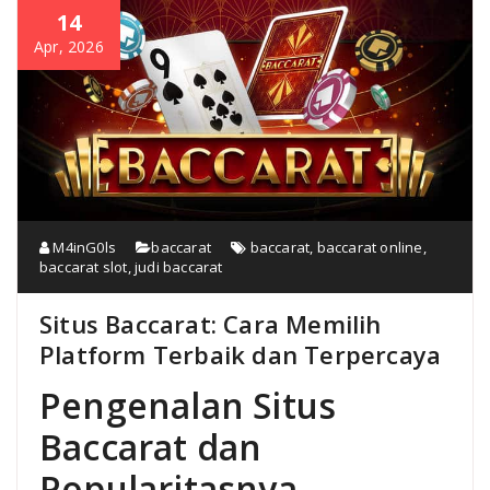
14
Apr, 2026
M4inG0ls
baccarat
baccarat
,
baccarat online
,
baccarat slot
,
judi baccarat
Situs Baccarat: Cara Memilih
Platform Terbaik dan Terpercaya
Pengenalan Situs
Baccarat dan
Popularitasnya