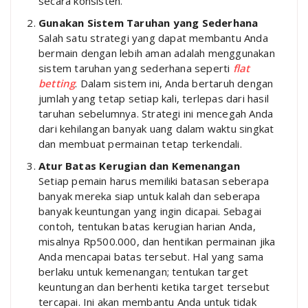
secara konsisten.
Gunakan Sistem Taruhan yang Sederhana
Salah satu strategi yang dapat membantu Anda
bermain dengan lebih aman adalah menggunakan
sistem taruhan yang sederhana seperti
flat
betting
. Dalam sistem ini, Anda bertaruh dengan
jumlah yang tetap setiap kali, terlepas dari hasil
taruhan sebelumnya. Strategi ini mencegah Anda
dari kehilangan banyak uang dalam waktu singkat
dan membuat permainan tetap terkendali.
Atur Batas Kerugian dan Kemenangan
Setiap pemain harus memiliki batasan seberapa
banyak mereka siap untuk kalah dan seberapa
banyak keuntungan yang ingin dicapai. Sebagai
contoh, tentukan batas kerugian harian Anda,
misalnya Rp500.000, dan hentikan permainan jika
Anda mencapai batas tersebut. Hal yang sama
berlaku untuk kemenangan; tentukan target
keuntungan dan berhenti ketika target tersebut
tercapai. Ini akan membantu Anda untuk tidak