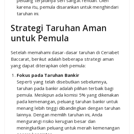
peluang terjadinya seri sangat rendah. Oleh
karena itu, pemula disarankan untuk menghindari
taruhan ini.
Strategi Taruhan Aman
untuk Pemula
Setelah memahami dasar-dasar taruhan di Ceriabet
Baccarat, berikut adalah beberapa strategi aman
yang dapat diterapkan oleh pemula:
Fokus pada Taruhan Bankir
Seperti yang telah disebutkan sebelumnya,
taruhan pada bankir adalah pilihan terbaik bagi
pemula. Meskipun ada komisi 5% yang dikenakan
pada kemenangan, peluang taruhan bankir untuk
menang lebih tinggi dibandingkan dengan taruhan
lainnya. Dengan memilih taruhan ini, Anda
mengurangi risiko kerugian besar dan
meningkatkan peluang untuk meraih kemenangan