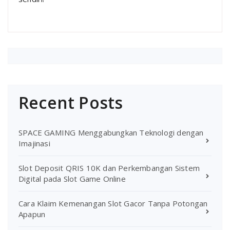
Recent Posts
SPACE GAMING Menggabungkan Teknologi dengan
Imajinasi
Slot Deposit QRIS 10K dan Perkembangan Sistem
Digital pada Slot Game Online
Cara Klaim Kemenangan Slot Gacor Tanpa Potongan
Apapun