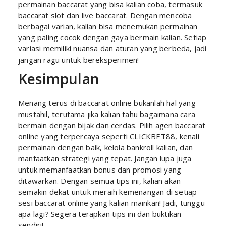
permainan baccarat yang bisa kalian coba, termasuk
baccarat slot dan live baccarat. Dengan mencoba
berbagai varian, kalian bisa menemukan permainan
yang paling cocok dengan gaya bermain kalian. Setiap
variasi memiliki nuansa dan aturan yang berbeda, jadi
jangan ragu untuk bereksperimen!
Kesimpulan
Menang terus di baccarat online bukanlah hal yang
mustahil, terutama jika kalian tahu bagaimana cara
bermain dengan bijak dan cerdas. Pilih agen baccarat
online yang terpercaya seperti CLICKBET88, kenali
permainan dengan baik, kelola bankroll kalian, dan
manfaatkan strategi yang tepat. Jangan lupa juga
untuk memanfaatkan bonus dan promosi yang
ditawarkan. Dengan semua tips ini, kalian akan
semakin dekat untuk meraih kemenangan di setiap
sesi baccarat online yang kalian mainkan! Jadi, tunggu
apa lagi? Segera terapkan tips ini dan buktikan
sendiri!