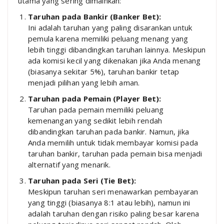
utama yang sering dimainkan:
Taruhan pada Bankir (Banker Bet):
Ini adalah taruhan yang paling disarankan untuk
pemula karena memiliki peluang menang yang
lebih tinggi dibandingkan taruhan lainnya. Meskipun
ada komisi kecil yang dikenakan jika Anda menang
(biasanya sekitar 5%), taruhan bankir tetap
menjadi pilihan yang lebih aman.
Taruhan pada Pemain (Player Bet):
Taruhan pada pemain memiliki peluang
kemenangan yang sedikit lebih rendah
dibandingkan taruhan pada bankir. Namun, jika
Anda memilih untuk tidak membayar komisi pada
taruhan bankir, taruhan pada pemain bisa menjadi
alternatif yang menarik.
Taruhan pada Seri (Tie Bet):
Meskipun taruhan seri menawarkan pembayaran
yang tinggi (biasanya 8:1 atau lebih), namun ini
adalah taruhan dengan risiko paling besar karena