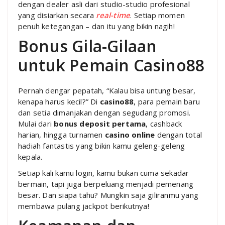
dengan dealer asli dari studio-studio profesional
yang disiarkan secara
real-time
. Setiap momen
penuh ketegangan – dan itu yang bikin nagih!
Bonus Gila-Gilaan
untuk Pemain Casino88
Pernah dengar pepatah, “Kalau bisa untung besar,
kenapa harus kecil?” Di
casino88
, para pemain baru
dan setia dimanjakan dengan segudang promosi.
Mulai dari
bonus deposit pertama
, cashback
harian, hingga turnamen
casino online
dengan total
hadiah fantastis yang bikin kamu geleng-geleng
kepala.
Setiap kali kamu login, kamu bukan cuma sekadar
bermain, tapi juga berpeluang menjadi pemenang
besar. Dan siapa tahu? Mungkin saja giliranmu yang
membawa pulang jackpot berikutnya!