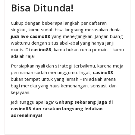
Bisa Ditunda!
Cukup dengan beberapa langkah pendaftaran
singkat, kamu sudah bisa langsung merasakan dunia
judi live casino88
yang menegangkan. Jangan buang
waktumu dengan situs abal-abal yang hanya janji
manis. Di
casino88
, kamu bukan cuma pemain – kamu
adalah raja!
Persiapkan nyali dan strategi terbaikmu, karena meja
permainan sudah menunggumu. Ingat,
casino88
bukan tempat untuk yang lemah – ini adalah arena
bagi mereka yang haus kemenangan, sensasi, dan
kejayaan.
Jadi tunggu apa lagi?
Gabung sekarang juga di
casino88 dan rasakan langsung ledakan
adrenalinnya!