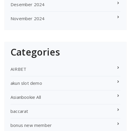
Desember 2024
November 2024
Categories
AIRBET
akun slot demo
Asianbookie All
baccarat
bonus new member