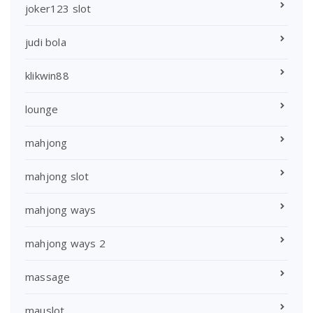
joker123 slot
judi bola
klikwin88
lounge
mahjong
mahjong slot
mahjong ways
mahjong ways 2
massage
mauslot