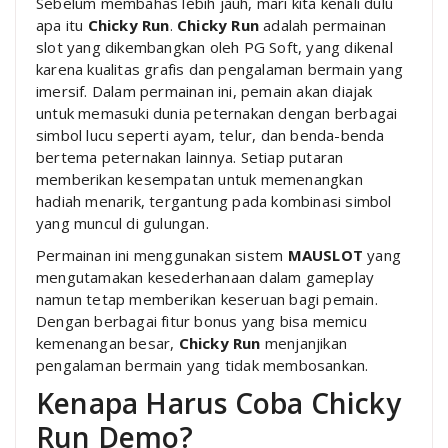
Sebelum membahas lebih jauh, mari kita kenali dulu
apa itu
Chicky Run
.
Chicky Run
adalah permainan
slot yang dikembangkan oleh PG Soft, yang dikenal
karena kualitas grafis dan pengalaman bermain yang
imersif. Dalam permainan ini, pemain akan diajak
untuk memasuki dunia peternakan dengan berbagai
simbol lucu seperti ayam, telur, dan benda-benda
bertema peternakan lainnya. Setiap putaran
memberikan kesempatan untuk memenangkan
hadiah menarik, tergantung pada kombinasi simbol
yang muncul di gulungan.
Permainan ini menggunakan sistem
MAUSLOT
yang
mengutamakan kesederhanaan dalam gameplay
namun tetap memberikan keseruan bagi pemain.
Dengan berbagai fitur bonus yang bisa memicu
kemenangan besar,
Chicky Run
menjanjikan
pengalaman bermain yang tidak membosankan.
Kenapa Harus Coba Chicky
Run Demo?