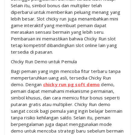
Selain itu, simbol bonus dan multiplier telah
diperbarui untuk memberikan peluang menang yang
lebih besar. Slot chicky run juga menambahkan mini
game interaktif yang membuat pemain dapat
merasakan sensasi bermain yang lebih seru.
Pembaruan ini memastikan bahwa Chicky Run slot
tetap kompetitif dibandingkan slot online lain yang
tersedia di pasaran.
Chicky Run Demo untuk Pemula
Bagi pemain yang ingin mencoba fitur terbaru tanpa
mempertaruhkan uang asli, tersedia Chicky Run
demo. Dengan
chicky run pg soft demo
demo,
pemain dapat memahami mekanisme permainan,
simbol khusus, dan cara memicu fitur bonus seperti
putaran gratis atau multiplier. Chicky Run demo
sangat cocok bagi pemula yang ingin belajar bermain
tanpa risiko kehilangan saldo. Selain itu, pemain
berpengalaman juga dapat menggunakan mode
demo untuk mencoba strategi baru sebelum bermain