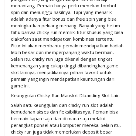
menantang. Pemain hanya perlu menekan tombol
spin dan menunggu hasilnya. Tapi yang menarik
adalah adanya fitur bonus dan free spin yang bisa
meningkatkan peluang menang. Banyak yang belum
tahu bahwa chicky run memiliki fitur khusus yang bisa
diaktifkan saat mendapatkan kombinasi tertentu.
Fitur ini akan membantu pemain mendapatkan hadiah
lebih besar dan memperpanjang waktu bermain.
Selain itu, chicky run juga dikenal dengan tingkat
kemenangan yang cukup tinggi dibandingkan game
slot lainnya, menjadikannya pilihan favorit untuk
pemain yang ingin mendapatkan keuntungan dari
game ini.
Keunggulan Chicky Run Mauslot Dibanding Slot Lain
Salah satu keunggulan dari chicky run slot adalah
kemudahan akses dan fleksibilitasnya. Pemain bisa
bermain kapan saja dan di mana saja melalui
perangkat ponsel atau komputer mereka. Selain itu,
chicky run juga tidak memerlukan deposit besar