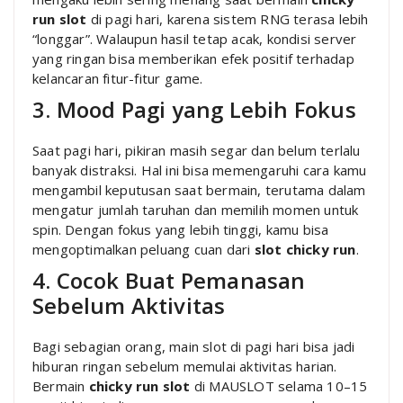
run slot
di pagi hari, karena sistem RNG terasa lebih
“longgar”. Walaupun hasil tetap acak, kondisi server
yang ringan bisa memberikan efek positif terhadap
kelancaran fitur-fitur game.
3. Mood Pagi yang Lebih Fokus
Saat pagi hari, pikiran masih segar dan belum terlalu
banyak distraksi. Hal ini bisa memengaruhi cara kamu
mengambil keputusan saat bermain, terutama dalam
mengatur jumlah taruhan dan memilih momen untuk
spin. Dengan fokus yang lebih tinggi, kamu bisa
mengoptimalkan peluang cuan dari
slot chicky run
.
4. Cocok Buat Pemanasan
Sebelum Aktivitas
Bagi sebagian orang, main slot di pagi hari bisa jadi
hiburan ringan sebelum memulai aktivitas harian.
Bermain
chicky run slot
di MAUSLOT selama 10–15