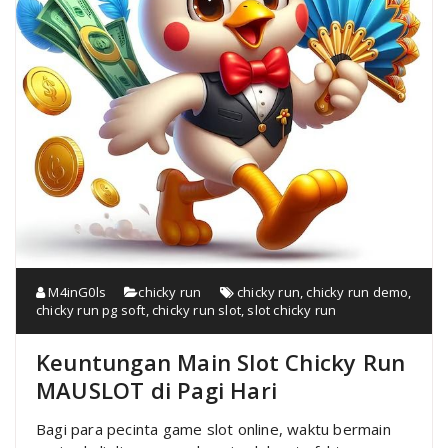
M4inG0ls
chicky run
chicky run
,
chicky run demo
,
chicky run pg soft
,
chicky run slot
,
slot chicky run
Keuntungan Main Slot Chicky Run
MAUSLOT di Pagi Hari
Bagi para pecinta game slot online, waktu bermain