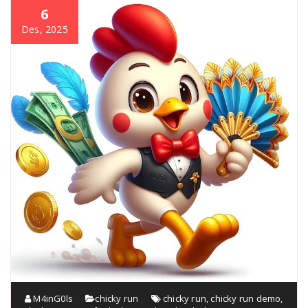
6
Des, 2025
M4inG0ls
chicky run
chicky run
,
chicky run demo
,