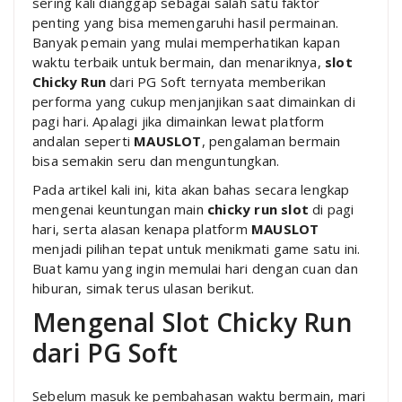
sering kali dianggap sebagai salah satu faktor
penting yang bisa memengaruhi hasil permainan.
Banyak pemain yang mulai memperhatikan kapan
waktu terbaik untuk bermain, dan menariknya,
slot
Chicky Run
dari PG Soft ternyata memberikan
performa yang cukup menjanjikan saat dimainkan di
pagi hari. Apalagi jika dimainkan lewat platform
andalan seperti
MAUSLOT
, pengalaman bermain
bisa semakin seru dan menguntungkan.
Pada artikel kali ini, kita akan bahas secara lengkap
mengenai keuntungan main
chicky run slot
di pagi
hari, serta alasan kenapa platform
MAUSLOT
menjadi pilihan tepat untuk menikmati game satu ini.
Buat kamu yang ingin memulai hari dengan cuan dan
hiburan, simak terus ulasan berikut.
Mengenal Slot Chicky Run
dari PG Soft
Sebelum masuk ke pembahasan waktu bermain, mari