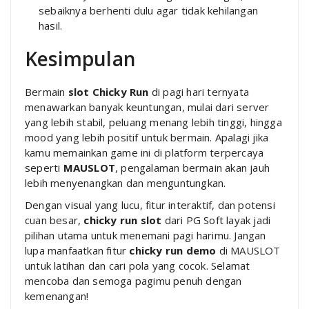
sebaiknya berhenti dulu agar tidak kehilangan
hasil.
Kesimpulan
Bermain
slot Chicky Run
di pagi hari ternyata
menawarkan banyak keuntungan, mulai dari server
yang lebih stabil, peluang menang lebih tinggi, hingga
mood yang lebih positif untuk bermain. Apalagi jika
kamu memainkan game ini di platform terpercaya
seperti
MAUSLOT
, pengalaman bermain akan jauh
lebih menyenangkan dan menguntungkan.
Dengan visual yang lucu, fitur interaktif, dan potensi
cuan besar,
chicky run slot
dari PG Soft layak jadi
pilihan utama untuk menemani pagi harimu. Jangan
lupa manfaatkan fitur
chicky run demo
di MAUSLOT
untuk latihan dan cari pola yang cocok. Selamat
mencoba dan semoga pagimu penuh dengan
kemenangan!