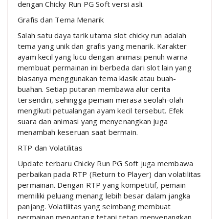
dengan Chicky Run PG Soft versi asli.
Grafis dan Tema Menarik
Salah satu daya tarik utama slot chicky run adalah
tema yang unik dan grafis yang menarik. Karakter
ayam kecil yang lucu dengan animasi penuh warna
membuat permainan ini berbeda dari slot lain yang
biasanya menggunakan tema klasik atau buah-
buahan. Setiap putaran membawa alur cerita
tersendiri, sehingga pemain merasa seolah-olah
mengikuti petualangan ayam kecil tersebut. Efek
suara dan animasi yang menyenangkan juga
menambah keseruan saat bermain.
RTP dan Volatilitas
Update terbaru Chicky Run PG Soft juga membawa
perbaikan pada RTP (Return to Player) dan volatilitas
permainan. Dengan RTP yang kompetitif, pemain
memiliki peluang menang lebih besar dalam jangka
panjang. Volatilitas yang seimbang membuat
permainan menantang tetapi tetap menyenangkan,