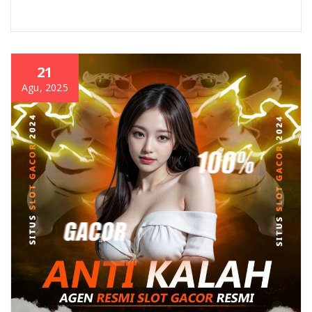
21
Agu, 2025