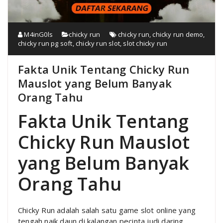
M4inG0ls
chicky run
chicky run
,
chicky run demo
,
chicky run pg soft
,
chicky run slot
,
slot chicky run
Fakta Unik Tentang Chicky Run
Mauslot yang Belum Banyak
Orang Tahu
Fakta Unik Tentang
Chicky Run Mauslot
yang Belum Banyak
Orang Tahu
Chicky Run adalah salah satu game slot online yang
tengah naik daun di kalangan pecinta judi daring.