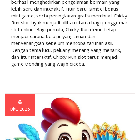
berhasil menghadirkan pengalaman bermain yang
lebih seru dan interaktif. Fitur baru, simbol bonus,
mini game, serta peningkatan grafis membuat Chicky
Run slot layak menjadi pilihan utama bagi penggemar
slot online. Bagi pemula, Chicky Run demo tetap
menjadi sarana belajar yang aman dan
menyenangkan sebelum mencoba taruhan asli.
Dengan tema lucu, peluang menang yang menarik,
dan fitur interaktif, Chicky Run slot terus menjadi
game trending yang wajib dicoba.
6
Okt, 2025