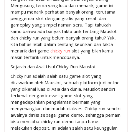
Mengusung tema yang lucu dan menarik, game ini
mampu menarik perhatian banyak orang, terutama
penggemar slot dengan grafis yang cerah dan
gameplay yang simpel namun seru. Tapi tahukah
kamu bahwa ada banyak fakta unik tentang Mauslot
dan chicky run yang belum banyak orang tahu? Yuk,
kita bahas lebih dalam tentang keunikan dan fakta
menarik dari game
chicky run
slot yang bikin kamu
makin tertarik untuk mencobanya.
Sejarah dan Asal Usul Chicky Run Mauslot
Chicky run adalah salah satu game slot yang
ditawarkan oleh Mauslot, sebuah platform judi online
yang dikenal luas di Asia dan dunia. Mauslot sendiri
terkenal dengan inovasi game slot yang
mengedepankan pengalaman bermain yang
menyenangkan dan mudah diakses. Chicky run sendiri
awalnya dirilis sebagai game demo, sehingga pemain
bisa mencoba chicky run demo tanpa harus
melakukan deposit. Ini adalah salah satu keunggulan