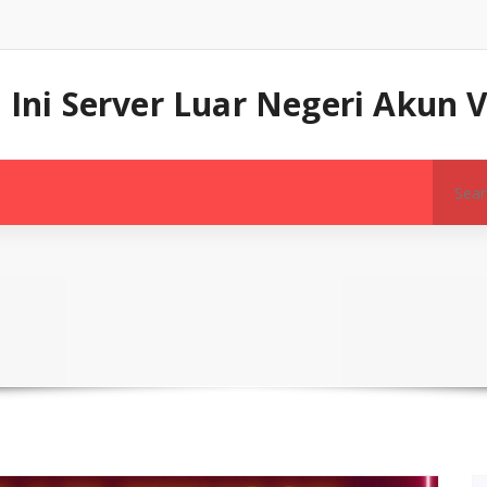
i Ini Server Luar Negeri Akun 
Search
for: