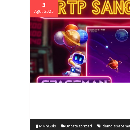
3
Agu, 2025
M4inG0ls
Uncategorized
demo spacem