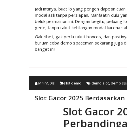
Jadi intinya, buat lo yang pengen dapetin cua
modal asli tanpa persiapan. Manfaatin dulu y
beluk permainan ini. Dengan begitu, peluang 
gede, tanpa takut kehilangan modal karena sal
Gak ribet, gak perlu takut boncos, dan pastinya
buruan coba demo spaceman sekarang juga dan
banget ini!
M4inG0ls
slot demo
demo slot
,
demo sp
Slot Gacor 2025 Berdasarka
Slot Gacor 
Perbandinga