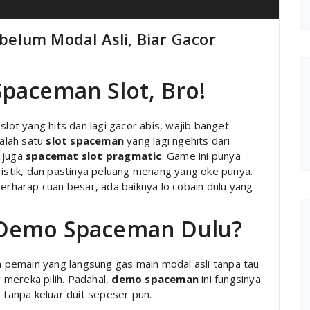
elum Modal Asli, Biar Gacor
paceman Slot, Bro!
slot yang hits dan lagi gacor abis, wajib banget
 salah satu
slot spaceman
yang lagi ngehits dari
t juga
spacemat slot pragmatic
. Game ini punya
ristik, dan pastinya peluang menang yang oke punya.
berharap cuan besar, ada baiknya lo cobain dulu yang
 Demo Spaceman Dulu?
ih pemain yang langsung gas main modal asli tanpa tau
g mereka pilih. Padahal,
demo spaceman
ini fungsinya
tis tanpa keluar duit sepeser pun.