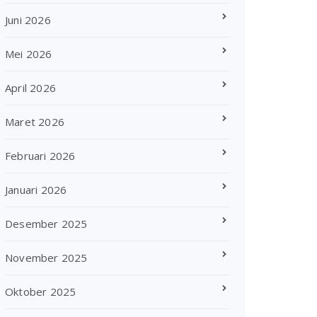
Juni 2026
Mei 2026
April 2026
Maret 2026
Februari 2026
Januari 2026
Desember 2025
November 2025
Oktober 2025