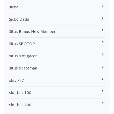
sicbo
Sicbo Dadu
Situs Bonus New Member
Situs SBOTOP
situs slot gacor
situs spaceman
slot 777
slot bet 100
slot bet 200