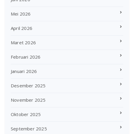
Mei 2026
April 2026
Maret 2026
Februari 2026
Januari 2026
Desember 2025
November 2025
Oktober 2025
September 2025