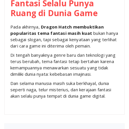
Fantasi Selalu Punya
Ruang di Dunia Game
Pada akhirnya,
Dragon Hatch membuktikan
popularitas tema fantasi masih kuat
bukan hanya
sebagai slogan, tapi sebagai kenyataan yang terlihat
dari cara game ini diterima oleh pemain.
Di tengah banyaknya genre baru dan teknologi yang
terus berubah, tema fantasi tetap bertahan karena
kemampuannya menawarkan sesuatu yang tidak
dimiliki dunia nyata: kebebasan imajinasi.
Dan selama manusia masih suka berkhayal, dunia
seperti naga, telur misterius, dan kerajaan fantasi
akan selalu punya tempat di dunia game digital.