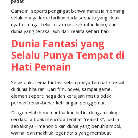
padat.
Game ini seperti pengingat bahwa manusia memang
selalu punya ketertarikan pada sesuatu yang tidak
nyata—naga, telur misterius, kekuatan kuno, dan
dunia yang terasa jauh dari realita sehari-hari.
Dunia Fantasi yang
Selalu Punya Tempat di
Hati Pemain
Sejak dulu, tema fantasi selalu punya tempat spesial
di dunia hiburan. Dari film, novel, sampai game,
elemen seperti naga dan kerajaan mistis tidak
pernah benar-benar kehilangan penggemar.
Dragon Hatch memanfaatkan hal ini dengan cukup
cerdas. Ia tidak mencoba terlihat “realistis”, justru
sebaliknya—menonjolkan dunia yang penuh simbol,
warna, dan makhluk legendaris yang membuat