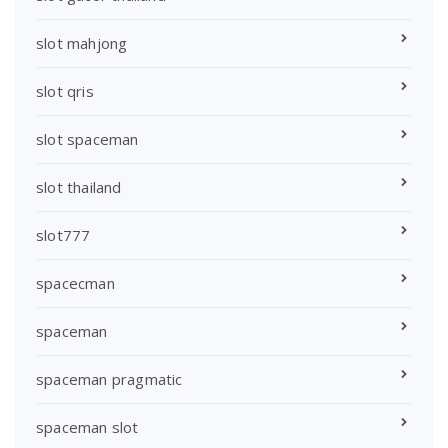
slot mahjong
slot qris
slot spaceman
slot thailand
slot777
spacecman
spaceman
spaceman pragmatic
spaceman slot