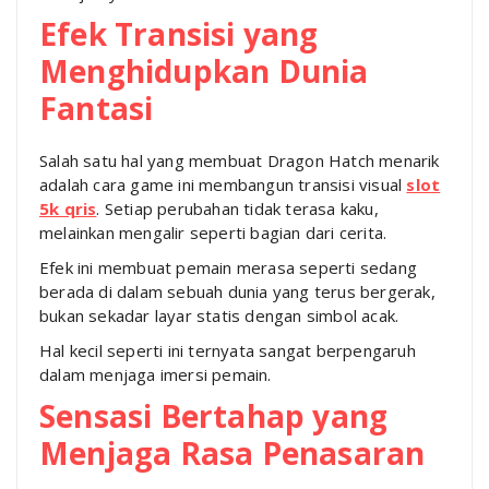
Efek Transisi yang
Menghidupkan Dunia
Fantasi
Salah satu hal yang membuat Dragon Hatch menarik
adalah cara game ini membangun transisi visual
slot
5k qris
. Setiap perubahan tidak terasa kaku,
melainkan mengalir seperti bagian dari cerita.
Efek ini membuat pemain merasa seperti sedang
berada di dalam sebuah dunia yang terus bergerak,
bukan sekadar layar statis dengan simbol acak.
Hal kecil seperti ini ternyata sangat berpengaruh
dalam menjaga imersi pemain.
Sensasi Bertahap yang
Menjaga Rasa Penasaran