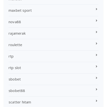
maxbet sport
nova88
rajamerak
roulette
rtp
rtp slot
sbobet
sbobet88
scatter hitam