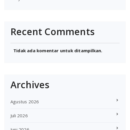
Recent Comments
Tidak ada komentar untuk ditampilkan.
Archives
Agustus 2026
Juli 2026
Juni 2026