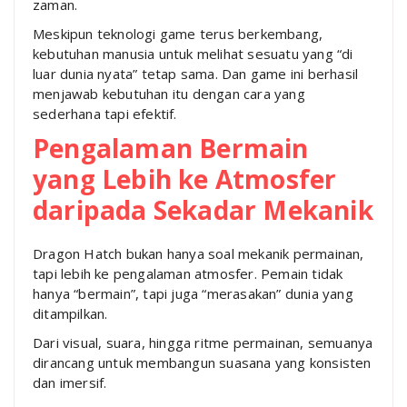
zaman.
Meskipun teknologi game terus berkembang,
kebutuhan manusia untuk melihat sesuatu yang “di
luar dunia nyata” tetap sama. Dan game ini berhasil
menjawab kebutuhan itu dengan cara yang
sederhana tapi efektif.
Pengalaman Bermain
yang Lebih ke Atmosfer
daripada Sekadar Mekanik
Dragon Hatch bukan hanya soal mekanik permainan,
tapi lebih ke pengalaman atmosfer. Pemain tidak
hanya “bermain”, tapi juga “merasakan” dunia yang
ditampilkan.
Dari visual, suara, hingga ritme permainan, semuanya
dirancang untuk membangun suasana yang konsisten
dan imersif.