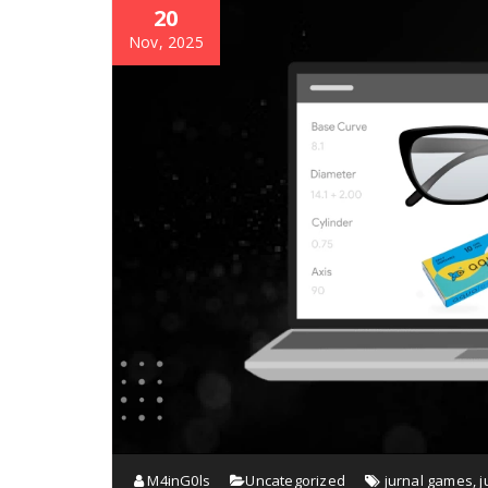
20
Nov, 2025
M4inG0ls
Uncategorized
jurnal games
,
j