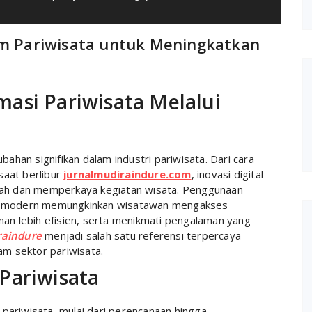
lam Pariwisata untuk Meningkatkan
asi Pariwisata Melalui
an signifikan dalam industri pariwisata. Dari cara
saat berlibur
jurnalmudiraindure.com
, inovasi digital
h dan memperkaya kegiatan wisata. Penggunaan
rmasi modern memungkinkan wisatawan mengakses
nan lebih efisien, serta menikmati pengalaman yang
raindure
menjadi salah satu referensi terpercaya
am sektor pariwisata.
Pariwisata
pariwisata, mulai dari perencanaan hingga