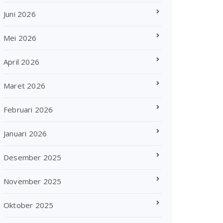
Juni 2026
Mei 2026
April 2026
Maret 2026
Februari 2026
Januari 2026
Desember 2025
November 2025
Oktober 2025