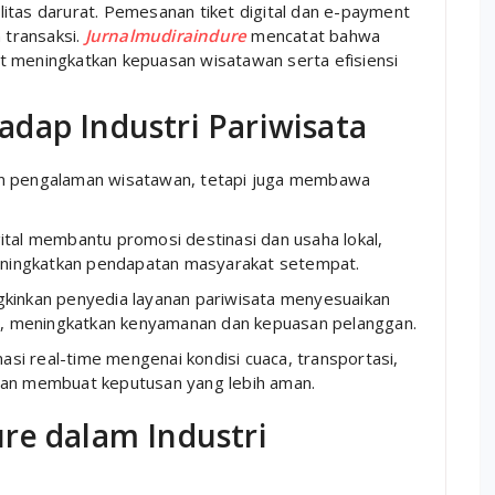
silitas darurat. Pemesanan tiket digital dan e-payment
transaksi.
Jurnalmudiraindure
mencatat bahwa
t meningkatkan kepuasan wisatawan serta efisiensi
dap Industri Pariwisata
an pengalaman wisatawan, tetapi juga membawa
gital membantu promosi destinasi dan usaha lokal,
eningkatkan pendapatan masyarakat setempat.
kinkan penyedia layanan pariwisata menyesuaikan
u, meningkatkan kenyamanan dan kepuasan pelanggan.
masi real-time mengenai kondisi cuaca, transportasi,
an membuat keputusan yang lebih aman.
re dalam Industri