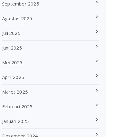
September 2025
Agustus 2025
Juli 2025
Juni 2025
Mei 2025
April 2025
Maret 2025
Februari 2025
Januari 2025
Desember 2024