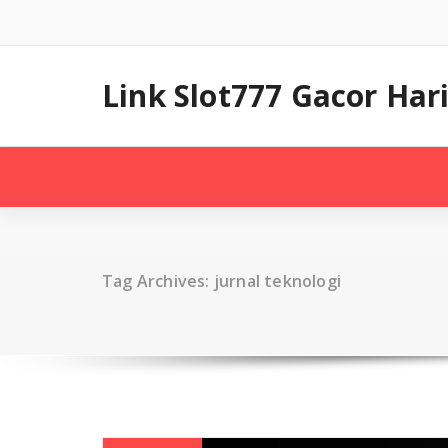
Skip
to
content
Link Slot777 Gacor Har
Tag Archives: jurnal teknologi