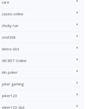
care
casino online
chicky run
cmd368
demo slot
IBCBET Online
idn poker
joker gaming
joker123
joker123 slot