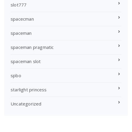
slot777
spacecman
spaceman
spaceman pragmatic
spaceman slot
spbo
starlight princess
Uncategorized