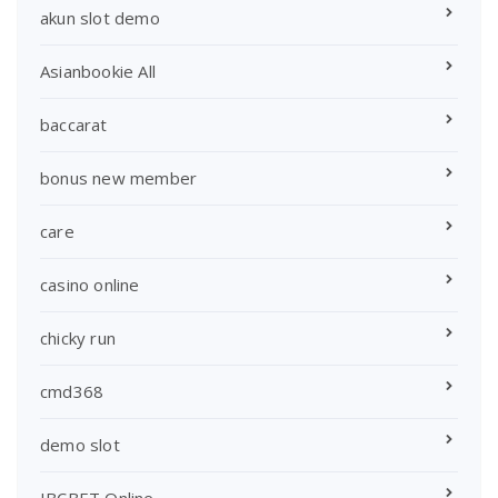
akun slot demo
Asianbookie All
baccarat
bonus new member
care
casino online
chicky run
cmd368
demo slot
IBCBET Online