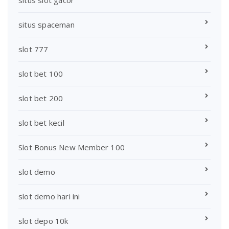
situs spaceman
slot 777
slot bet 100
slot bet 200
slot bet kecil
Slot Bonus New Member 100
slot demo
slot demo hari ini
slot depo 10k