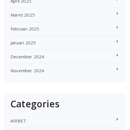
April 2025
Maret 2025
Februari 2025
Januari 2025
Desember 2024
November 2024
Categories
AIRBET