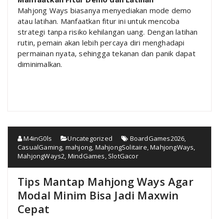
Mahjong Ways biasanya menyediakan mode demo
atau latihan. Manfaatkan fitur ini untuk mencoba
strategi tanpa risiko kehilangan uang. Dengan latihan
rutin, pemain akan lebih percaya diri menghadapi
permainan nyata, sehingga tekanan dan panik dapat
diminimalkan.
M4inG0ls
Uncategorized
BoardGames2026
,
CasualGaming
,
mahjong
,
MahjongSolitaire
,
MahjongWays
,
MahjongWays2
,
MindGames
,
SlotGacor
Tips Mantap Mahjong Ways Agar
Modal Minim Bisa Jadi Maxwin
Cepat