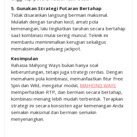
5. Gunakan Strategi Putaran Bertahap
Tidak disarankan langsung bermain maksimal.
Mulailah dengan taruhan kecil, amati pola
kemenangan, lalu tingkatkan taruhan secara bertahap
saat kombinasi mulai sering muncul. Teknik ini
membantu meminimalkan kerugian sekaligus
memaksimalkan peluang jackpot.
Kesimpulan
Rahasia Mahjong Ways bukan hanya soal
keberuntungan, tetapi juga strategi cerdas. Dengan
memahami pola kombinasi, memanfaatkan fitur Free
Spin dan Wild, mengatur modal,
MAHJONG WAYS
memperhatikan RTP, dan bermain secara bertahap,
kombinasi menang lebih mudah terbentuk. Terapkan
strategi ini secara konsisten agar kemenangan Anda
semakin maksimal dan bermain semakin
menyenangkan.