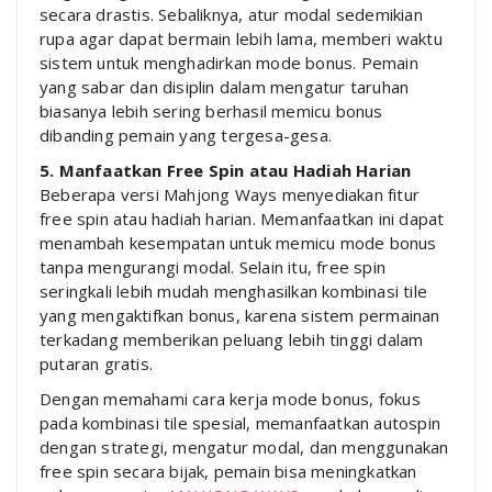
secara drastis. Sebaliknya, atur modal sedemikian
rupa agar dapat bermain lebih lama, memberi waktu
sistem untuk menghadirkan mode bonus. Pemain
yang sabar dan disiplin dalam mengatur taruhan
biasanya lebih sering berhasil memicu bonus
dibanding pemain yang tergesa-gesa.
5. Manfaatkan Free Spin atau Hadiah Harian
Beberapa versi Mahjong Ways menyediakan fitur
free spin atau hadiah harian. Memanfaatkan ini dapat
menambah kesempatan untuk memicu mode bonus
tanpa mengurangi modal. Selain itu, free spin
seringkali lebih mudah menghasilkan kombinasi tile
yang mengaktifkan bonus, karena sistem permainan
terkadang memberikan peluang lebih tinggi dalam
putaran gratis.
Dengan memahami cara kerja mode bonus, fokus
pada kombinasi tile spesial, memanfaatkan autospin
dengan strategi, mengatur modal, dan menggunakan
free spin secara bijak, pemain bisa meningkatkan