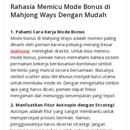
Rahasia Memicu Mode Bonus di
Mahjong Ways Dengan Mudah
1. Pahami Cara Kerja Mode Bonus
Mode bonus di Mahjong Ways adalah momen paling
dinanti oleh pemain karena peluang menang besar
mahjong
meningkat drastis. Untuk bisa memicu
mode bonus, pemain harus memahami bahwa sistem
permainan bekerja berdasarkan kombinasi simbol
tertentu yang muncul secara bersamaan. Biasanya,
simbol scatter atau tile khusus menjadi kunci utama
untuk membuka mode ini. Dengan mengetahui simbol
apa yang harus dicari, pemain dapat fokus
mengamati dan menunggu kesempatan yang tepat.
2. Manfaatkan Fitur Autospin dengan Strategi
Autospin adalah fitur yang sangat membantu untuk
mempercepat proses bermain. Namun,
penggunaannya harus disertai strategi. Jangan