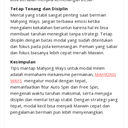
Tetap Tenang dan Disiplin
Mental yang stabil sangat penting saat bermain
Mahjong Ways. Jangan terbawa emosi ketika
mengalami kekalahan beruntun karena hal ini bisa
membuat taruhan meningkat tanpa strategi. Tetap
disiplin dengan batas modal yang sudah ditentukan
dan fokus pada pola kemenangan. Pemain yang sabar
dan fokus biasanya lebih cepat meraih Maxwin.
Kesimpulan
Tips mantap Mahjong Ways untuk modal minim
adalah memahami mekanisme permainan,
MAHJONG
WAYS
mengatur modal dengan tepat,
memanfaatkan fitur Auto Spin dan Free Spin,
mengenali waktu taruhan maksimal, serta menjaga
disiplin dan mental tetap stabil. Dengan strategi yang
tepat, modal kecil bisa menjadi Maxwin cepat dan
pengalaman bermain pun lebih menyenangkan.