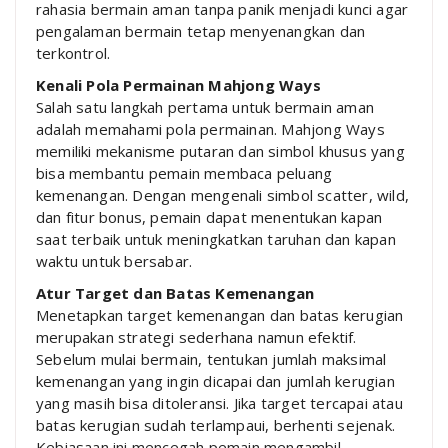
rahasia bermain aman tanpa panik menjadi kunci agar
pengalaman bermain tetap menyenangkan dan
terkontrol.
Kenali Pola Permainan Mahjong Ways
Salah satu langkah pertama untuk bermain aman
adalah memahami pola permainan. Mahjong Ways
memiliki mekanisme putaran dan simbol khusus yang
bisa membantu pemain membaca peluang
kemenangan. Dengan mengenali simbol scatter, wild,
dan fitur bonus, pemain dapat menentukan kapan
saat terbaik untuk meningkatkan taruhan dan kapan
waktu untuk bersabar.
Atur Target dan Batas Kemenangan
Menetapkan target kemenangan dan batas kerugian
merupakan strategi sederhana namun efektif.
Sebelum mulai bermain, tentukan jumlah maksimal
kemenangan yang ingin dicapai dan jumlah kerugian
yang masih bisa ditoleransi. Jika target tercapai atau
batas kerugian sudah terlampaui, berhenti sejenak.
Kebiasaan ini mencegah pemain mengambil