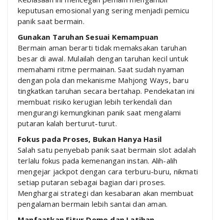
keputusan emosional yang sering menjadi pemicu
panik saat bermain.
Gunakan Taruhan Sesuai Kemampuan
Bermain aman berarti tidak memaksakan taruhan
besar di awal. Mulailah dengan taruhan kecil untuk
memahami ritme permainan. Saat sudah nyaman
dengan pola dan mekanisme Mahjong Ways, baru
tingkatkan taruhan secara bertahap. Pendekatan ini
membuat risiko kerugian lebih terkendali dan
mengurangi kemungkinan panik saat mengalami
putaran kalah berturut-turut.
Fokus pada Proses, Bukan Hanya Hasil
Salah satu penyebab panik saat bermain slot adalah
terlalu fokus pada kemenangan instan. Alih-alih
mengejar jackpot dengan cara terburu-buru, nikmati
setiap putaran sebagai bagian dari proses.
Menghargai strategi dan kesabaran akan membuat
pengalaman bermain lebih santai dan aman.
Manfaatkan Fitur Demo dan Latihan