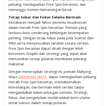
peluang mendapatkan Free Spin beruntun, dan
menunggu momen kemenangan besar.
Tetap Sabar dan Fokus Selama Bermain
Kesabaran menjadi faktor penentu kesuksesan
dalam meraih Free Spin beruntun. Pemain yang
terburu-buru cenderung kehilangan kesempatan
penting. Dengan tetap fokus pada pola Scatter dan
Wild serta menyesuaikan taruhan secara cerdas,
Free Spin beruntun dapat diraih dengan lebih
konsisten. Disiplin dan strategi yang tepat akan
memastikan setiap putaran membawa peluang
maksimal.
Dengan menerapkan strategi ini, pemain Mahjong
Ways
MAHJONG WAYS
dapat meningkatkan peluang
meraih Free Spin beruntun, memaksimalkan
kemenangan, dan bermain lebih cerdas tanpa
mengandalkan keberuntungan semata. Strategi,
fokus, dan pengelolaan modal adalah kunci utama
untuk sukses dalam setiap putaran.