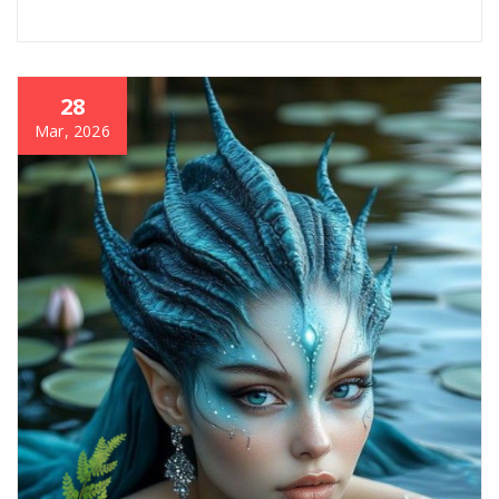
28
Mar, 2026