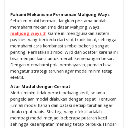
Pahami Mekanisme Permainan Mahjong Ways
Sebelum mulai bermain, langkah pertama adalah
memahami mekanisme dasar Mahjong Ways.
mahjong ways 3
Game ini menggunakan sistem
paylines yang berbeda dari slot tradisional, sehingga
memahami cara kombinasi simbol bekerja sangat
penting. Perhatikan simbol Wild dan Scatter karena ini
bisa menjadi kunci untuk meraih kemenangan besar.
Dengan memahami pola pembayaran, pemain bisa
mengatur strategi taruhan agar modal minim tetap
efektif.
Atur Modal dengan Cermat
Modal minim tidak berarti peluang kecil, selama
pengelolaan modal dilakukan dengan tepat. Tentukan
jumlah modal harian dan batasi setiap taruhan agar
tidak cepat habis. Strategi yang efektif adalah
membagi modal menjadi beberapa putaran kecil
sehingga kesempatan menang tetap terbuka. Hindari