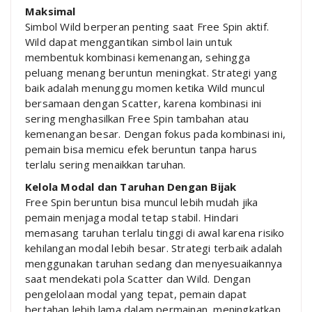
Maksimal
Simbol Wild berperan penting saat Free Spin aktif.
Wild dapat menggantikan simbol lain untuk
membentuk kombinasi kemenangan, sehingga
peluang menang beruntun meningkat. Strategi yang
baik adalah menunggu momen ketika Wild muncul
bersamaan dengan Scatter, karena kombinasi ini
sering menghasilkan Free Spin tambahan atau
kemenangan besar. Dengan fokus pada kombinasi ini,
pemain bisa memicu efek beruntun tanpa harus
terlalu sering menaikkan taruhan.
Kelola Modal dan Taruhan Dengan Bijak
Free Spin beruntun bisa muncul lebih mudah jika
pemain menjaga modal tetap stabil. Hindari
memasang taruhan terlalu tinggi di awal karena risiko
kehilangan modal lebih besar. Strategi terbaik adalah
menggunakan taruhan sedang dan menyesuaikannya
saat mendekati pola Scatter dan Wild. Dengan
pengelolaan modal yang tepat, pemain dapat
bertahan lebih lama dalam permainan, meningkatkan