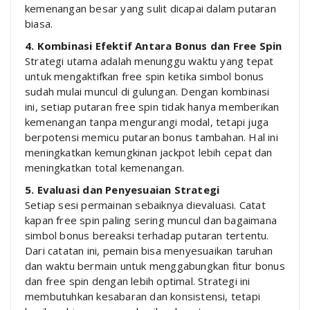
kemenangan besar yang sulit dicapai dalam putaran
biasa.
4. Kombinasi Efektif Antara Bonus dan Free Spin
Strategi utama adalah menunggu waktu yang tepat
untuk mengaktifkan free spin ketika simbol bonus
sudah mulai muncul di gulungan. Dengan kombinasi
ini, setiap putaran free spin tidak hanya memberikan
kemenangan tanpa mengurangi modal, tetapi juga
berpotensi memicu putaran bonus tambahan. Hal ini
meningkatkan kemungkinan jackpot lebih cepat dan
meningkatkan total kemenangan.
5. Evaluasi dan Penyesuaian Strategi
Setiap sesi permainan sebaiknya dievaluasi. Catat
kapan free spin paling sering muncul dan bagaimana
simbol bonus bereaksi terhadap putaran tertentu.
Dari catatan ini, pemain bisa menyesuaikan taruhan
dan waktu bermain untuk menggabungkan fitur bonus
dan free spin dengan lebih optimal. Strategi ini
membutuhkan kesabaran dan konsistensi, tetapi