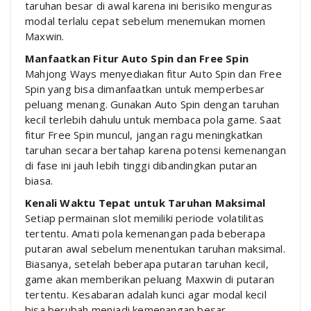
taruhan besar di awal karena ini berisiko menguras
modal terlalu cepat sebelum menemukan momen
Maxwin.
Manfaatkan Fitur Auto Spin dan Free Spin
Mahjong Ways menyediakan fitur Auto Spin dan Free
Spin yang bisa dimanfaatkan untuk memperbesar
peluang menang. Gunakan Auto Spin dengan taruhan
kecil terlebih dahulu untuk membaca pola game. Saat
fitur Free Spin muncul, jangan ragu meningkatkan
taruhan secara bertahap karena potensi kemenangan
di fase ini jauh lebih tinggi dibandingkan putaran
biasa.
Kenali Waktu Tepat untuk Taruhan Maksimal
Setiap permainan slot memiliki periode volatilitas
tertentu. Amati pola kemenangan pada beberapa
putaran awal sebelum menentukan taruhan maksimal.
Biasanya, setelah beberapa putaran taruhan kecil,
game akan memberikan peluang Maxwin di putaran
tertentu. Kesabaran adalah kunci agar modal kecil
bisa berubah menjadi kemenangan besar.